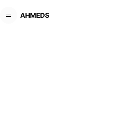
Skip
to
AHMEDS
content