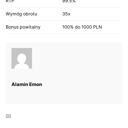
RTP
99.5%
Wymóg obrotu
35x
Bonus powitalny
100% do 1000 PLN
Alamin Emon