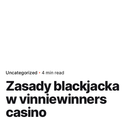
Uncategorized
4 min read
Zasady blackjacka
w vinniewinners
casino