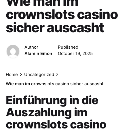
Wie man im
crownslots casino
sicher auscasht
Author
Published
Alamin Emon
October 19, 2025
Home
Uncategorized
Wie man im crownslots casino sicher auscasht
Einführung in die
Auszahlung im
crownslots casino