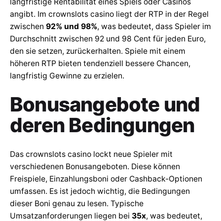
langfristige Rentabilität eines Spiels oder Casinos
angibt. Im crownslots casino liegt der RTP in der Regel
zwischen
92% und 98%
, was bedeutet, dass Spieler im
Durchschnitt zwischen 92 und 98 Cent für jeden Euro,
den sie setzen, zurückerhalten. Spiele mit einem
höheren RTP bieten tendenziell bessere Chancen,
langfristig Gewinne zu erzielen.
Bonusangebote und
deren Bedingungen
Das crownslots casino lockt neue Spieler mit
verschiedenen Bonusangeboten. Diese können
Freispiele, Einzahlungsboni oder Cashback-Optionen
umfassen. Es ist jedoch wichtig, die Bedingungen
dieser Boni genau zu lesen. Typische
Umsatzanforderungen liegen bei
35x
, was bedeutet,