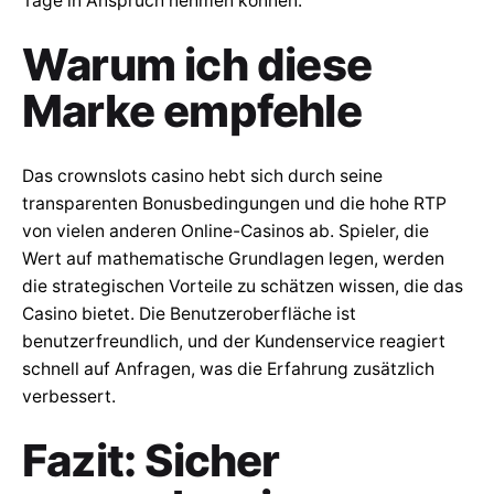
Tage in Anspruch nehmen können.
Warum ich diese
Marke empfehle
Das crownslots casino hebt sich durch seine
transparenten Bonusbedingungen und die hohe RTP
von vielen anderen Online-Casinos ab. Spieler, die
Wert auf mathematische Grundlagen legen, werden
die strategischen Vorteile zu schätzen wissen, die das
Casino bietet. Die Benutzeroberfläche ist
benutzerfreundlich, und der Kundenservice reagiert
schnell auf Anfragen, was die Erfahrung zusätzlich
verbessert.
Fazit: Sicher