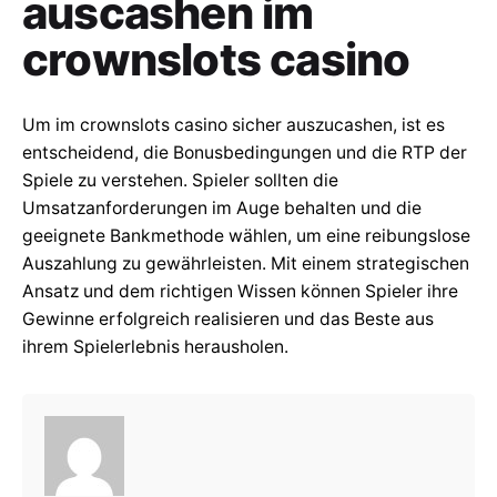
auscashen im
crownslots casino
Um im crownslots casino sicher auszucashen, ist es
entscheidend, die Bonusbedingungen und die RTP der
Spiele zu verstehen. Spieler sollten die
Umsatzanforderungen im Auge behalten und die
geeignete Bankmethode wählen, um eine reibungslose
Auszahlung zu gewährleisten. Mit einem strategischen
Ansatz und dem richtigen Wissen können Spieler ihre
Gewinne erfolgreich realisieren und das Beste aus
ihrem Spielerlebnis herausholen.