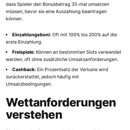
dass Spieler den Bonusbetrag 35-mal umsetzen
müssen, bevor sie eine Auszahlung beantragen
können.
Einzahlungsboni:
Oft mit 100% bis 200% auf die
erste Einzahlung.
Freispiele:
Können an bestimmten Slots verwendet
werden, oft ohne zusätzliche Umsatzanforderungen.
Cashback:
Ein Prozentsatz der Verluste wird
zurückerstattet, jedoch häufig mit
Umsatzbedingungen.
Wettanforderungen
verstehen