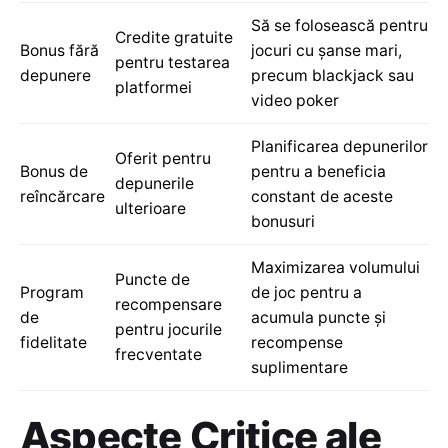
Să se folosească pentru
Credite gratuite
Bonus fără
jocuri cu șanse mari,
pentru testarea
depunere
precum blackjack sau
platformei
video poker
Planificarea depunerilor
Oferit pentru
Bonus de
pentru a beneficia
depunerile
reîncărcare
constant de aceste
ulterioare
bonusuri
Maximizarea volumului
Puncte de
Program
de joc pentru a
recompensare
de
acumula puncte și
pentru jocurile
fidelitate
recompense
frecventate
suplimentare
Aspecte Critice ale