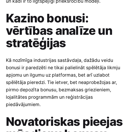
un kādi ir to ilgtspējīgi priekšrocību modeļi.
Kazino bonusi:
vērtības analīze un
stratēģijas
Kā nozīmīga industrijas sastāvdaļa, dažādu veidu
bonusi ir paredzēti ne tikai palielināt spēlētāja likmju
apjomu un ilgumu uz platformas, bet arī uzlabot
spēlētāja pieredzi. Tie ietver, bet neaprobežojas ar,
pirmo depozīta bonusu, bezmaksas griezieniem,
lojalitātes programmām un reģistrācijas
piedāvājumiem.
Novatoriskas pieejas