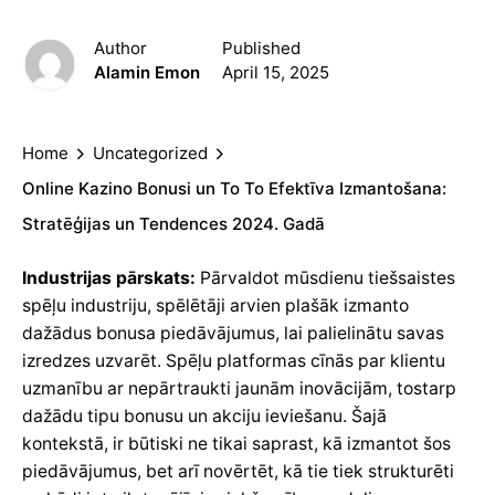
Author
Published
Alamin Emon
April 15, 2025
Home
Uncategorized
Online Kazino Bonusi un To To Efektīva Izmantošana:
Stratēģijas un Tendences 2024. Gadā
Industrijas pārskats:
Pārvaldot mūsdienu tiešsaistes
spēļu industriju, spēlētāji arvien plašāk izmanto
dažādus bonusa piedāvājumus, lai palielinātu savas
izredzes uzvarēt. Spēļu platformas cīnās par klientu
uzmanību ar nepārtraukti jaunām inovācijām, tostarp
dažādu tipu bonusu un akciju ieviešanu. Šajā
kontekstā, ir būtiski ne tikai saprast, kā izmantot šos
piedāvājumus, bet arī novērtēt, kā tie tiek strukturēti