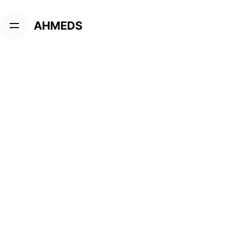
Skip
to
AHMEDS
content