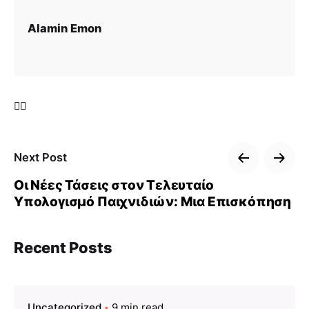
Alamin Emon
Next Post
Οι Νέες Τάσεις στον Τελευταίο
Υπολογισμό Παιχνιδιών: Μια Επισκόπηση
Recent Posts
Uncategorized
9 min read