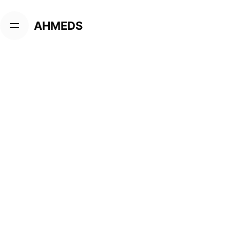
Skip
to
AHMEDS
content