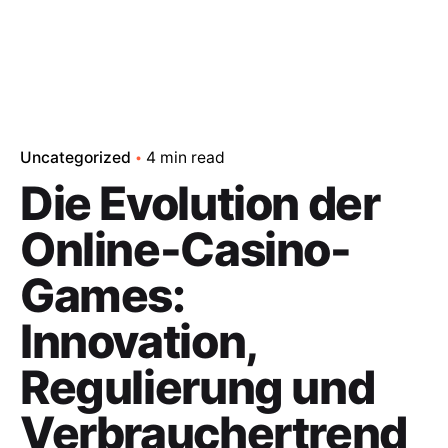
Uncategorized
4 min read
Die Evolution der
Online-Casino-
Games:
Innovation,
Regulierung und
Verbrauchertrend