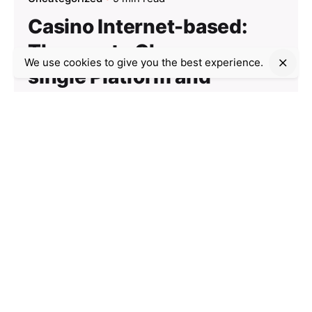
Casino Internet-based:
The way to Choose a
We use cookies to give you the best experience.
single Platform and
Restriction Gambling
Risks
Gaming site On-Line: The manner in which to
Pick...
Uncategorized
9 min read
Gaming site Online: Useful