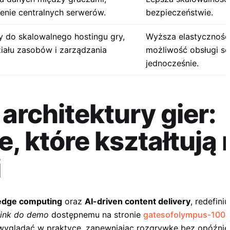
enie centralnych serwerów.
bezpieczeństwie.
 do skalowalnego hostingu gry,
Wyższa elastyczność
ału zasobów i zarządzania
możliwość obsługi s
jednocześnie.
architektury gier:
, które kształtują
i
edge computing
oraz
AI-driven content delivery
, redefin
link do demo
dostępnemu na stronie
gatesofolympus-1000
glądać w praktyce, zapewniając rozgrywkę bez opóźnień 