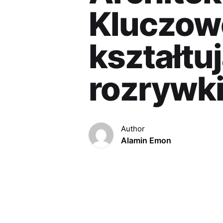
Kluczow
kształtu
rozrywki
Author
Alamin Emon