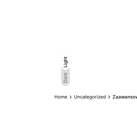
Light
Light
Dark
Dark
Home
Uncategorized
Zaawansowa