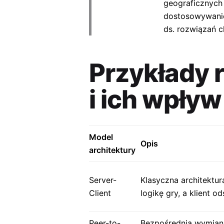
geograficznych 
dostosowywanie
ds. rozwiązań 
Przykłady 
i ich wpły
Model
Opis
architektury
Server-
Klasyczna architektur
Client
logikę gry, a klient o
Peer-to-
Bezpośrednia wymian