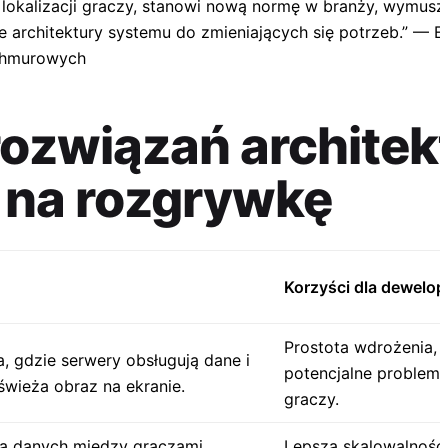
lokalizacji graczy, stanowi nową normę w branży, wymusz
 architektury systemu do zmieniających się potrzeb.” — 
chmurowych
rozwiązań archite
w na rozgrywkę
Korzyści dla dewelop
Prostota wdrożenia, n
a, gdzie serwery obsługują dane i
potencjalne problemy
dświeża obraz na ekranie.
graczy.
a danych między graczami,
Lepsza skalowalność,