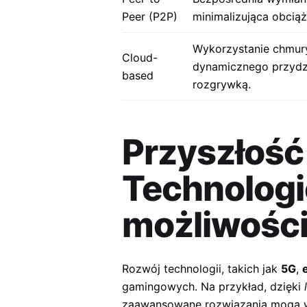
Peer (P2P)
minimalizująca obciąż
Wykorzystanie chmury
Cloud-
dynamicznego przydzi
based
rozgrywką.
Przyszłość 
Technologie
możliwośc
Rozwój technologii, takich jak
5G
,
gamingowych. Na przykład, dzięki
zaawansowane rozwiązania mogą wy