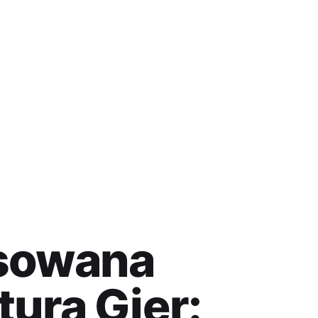
sowana
tura Gier: