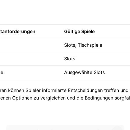
tanforderungen
Gültige Spiele
Slots, Tischspiele
Slots
ne
Ausgewählte Slots
ren können Spieler informierte Entscheidungen treffen und 
iedenen Optionen zu vergleichen und die Bedingungen sorgfä