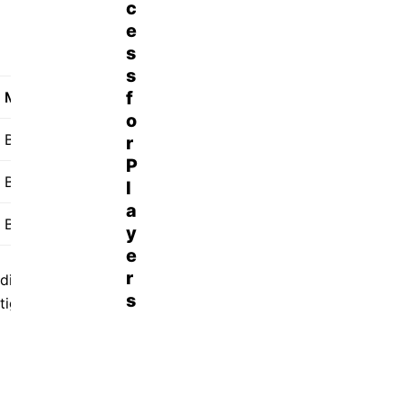
c
e
s
s
f
Maximale Auszahlung
o
Begrenzt auf 500€
r
P
Begrenzt auf 300€
l
a
Begrenzt auf 100€
y
e
r
die besten Boni im spinmills Casino
s
ltig zu prüfen, um das optimale