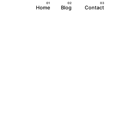
Home
Blog
Contact