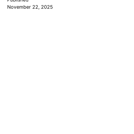
November 22, 2025