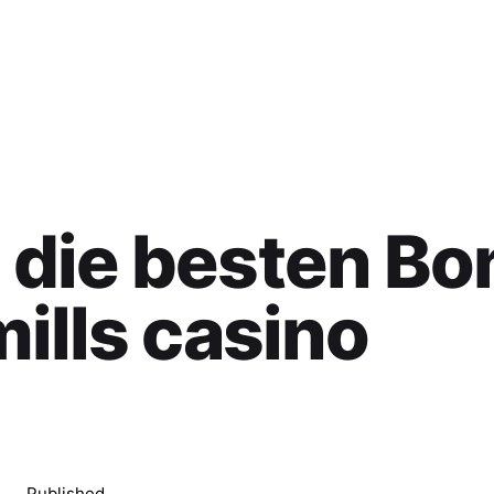
die besten Bo
mills casino
Published