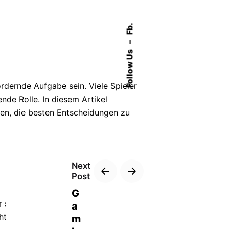
Fb.
–
Follow Us
rdernde Aufgabe sein. Viele Spieler
nde Rolle. In diesem Artikel
fen, die besten Entscheidungen zu
Next
Post
G
 sollten sich bewusst sein, dass
a
ten gilt.
m