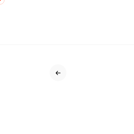
Skip
to
content