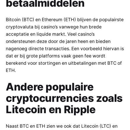
betaalmiddelen
Bitcoin (BTC) en Ethereum (ETH) blijven de populairste
cryptovaluta bij casino’s vanwege hun brede
acceptatie en liquide markt. Veel casino’s
ondersteunen deze door de jaren heen en bieden
nagenoeg directe transacties. Een voorbeeld hiervan is
dat er bij grote platforms vaak geen fee wordt
berekend voor stortingen en uitbetalingen met BTC of
ETH.
Andere populaire
cryptocurrencies zoals
Litecoin en Ripple
Naast BTC en ETH zien we ook dat Litecoin (LTC) en