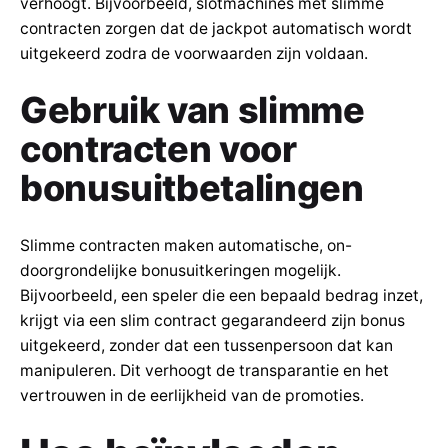
verhoogt. Bijvoorbeeld, slotmachines met slimme
contracten zorgen dat de jackpot automatisch wordt
uitgekeerd zodra de voorwaarden zijn voldaan.
Gebruik van slimme
contracten voor
bonusuitbetalingen
Slimme contracten maken automatische, on-
doorgrondelijke bonusuitkeringen mogelijk.
Bijvoorbeeld, een speler die een bepaald bedrag inzet,
krijgt via een slim contract gegarandeerd zijn bonus
uitgekeerd, zonder dat een tussenpersoon dat kan
manipuleren. Dit verhoogt de transparantie en het
vertrouwen in de eerlijkheid van de promoties.