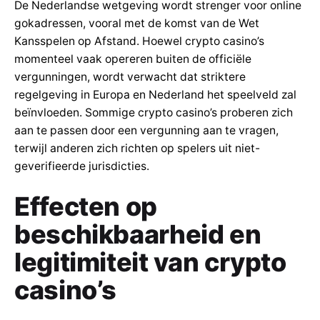
De Nederlandse wetgeving wordt strenger voor online
gokadressen, vooral met de komst van de Wet
Kansspelen op Afstand. Hoewel crypto casino’s
momenteel vaak opereren buiten de officiële
vergunningen, wordt verwacht dat striktere
regelgeving in Europa en Nederland het speelveld zal
beïnvloeden. Sommige crypto casino’s proberen zich
aan te passen door een vergunning aan te vragen,
terwijl anderen zich richten op spelers uit niet-
geverifieerde jurisdicties.
Effecten op
beschikbaarheid en
legitimiteit van crypto
casino’s