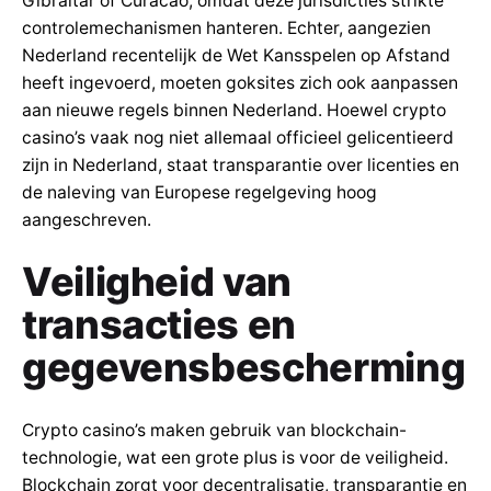
Gibraltar of Curacao, omdat deze jurisdicties strikte
controlemechanismen hanteren. Echter, aangezien
Nederland recentelijk de Wet Kansspelen op Afstand
heeft ingevoerd, moeten goksites zich ook aanpassen
aan nieuwe regels binnen Nederland. Hoewel crypto
casino’s vaak nog niet allemaal officieel gelicentieerd
zijn in Nederland, staat transparantie over licenties en
de naleving van Europese regelgeving hoog
aangeschreven.
Veiligheid van
transacties en
gegevensbescherming
Crypto casino’s maken gebruik van blockchain-
technologie, wat een grote plus is voor de veiligheid.
Blockchain zorgt voor decentralisatie, transparantie en