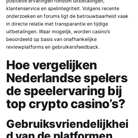
positieve ervaringen rondom uitbetalingen,
klantenservice en spelintegriteit. Volgens recente
onderzoeken en forums ligt de betrouwbaarheid vaak
in directe relatie met transparantie en tijdige
uitbetalingen. Waar mogelijk, worden casino’s
beoordeeld op basis van onafhankelijke
reviewplatforms en gebruikersfeedback.
Hoe vergelijken
Nederlandse spelers
de speelervaring bij
top crypto casino’s?
Gebruiksvriendelijkhei
d van de platformen