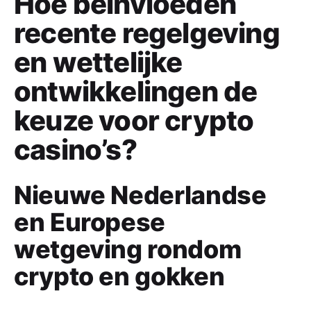
Hoe beïnvloeden
recente regelgeving
en wettelijke
ontwikkelingen de
keuze voor crypto
casino’s?
Nieuwe Nederlandse
en Europese
wetgeving rondom
crypto en gokken