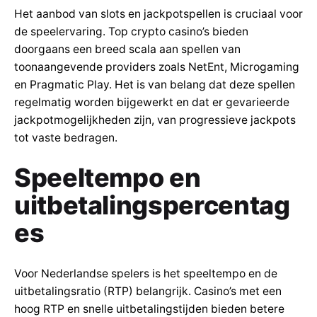
Het aanbod van slots en jackpotspellen is cruciaal voor
de speelervaring. Top crypto casino’s bieden
doorgaans een breed scala aan spellen van
toonaangevende providers zoals NetEnt, Microgaming
en Pragmatic Play. Het is van belang dat deze spellen
regelmatig worden bijgewerkt en dat er gevarieerde
jackpotmogelijkheden zijn, van progressieve jackpots
tot vaste bedragen.
Speeltempo en
uitbetalingspercentag
es
Voor Nederlandse spelers is het speeltempo en de
uitbetalingsratio (RTP) belangrijk. Casino’s met een
hoog RTP en snelle uitbetalingstijden bieden betere