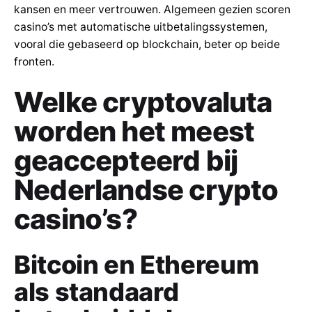
kansen en meer vertrouwen. Algemeen gezien scoren
casino’s met automatische uitbetalingssystemen,
vooral die gebaseerd op blockchain, beter op beide
fronten.
Welke cryptovaluta
worden het meest
geaccepteerd bij
Nederlandse crypto
casino’s?
Bitcoin en Ethereum
als standaard