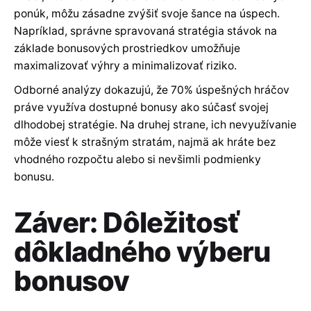
ponúk, môžu zásadne zvýšiť svoje šance na úspech.
Napríklad, správne spravovaná stratégia stávok na
základe bonusových prostriedkov umožňuje
maximalizovať výhry a minimalizovať riziko.
Odborné analýzy dokazujú, že 70% úspešných hráčov
práve využíva dostupné bonusy ako súčasť svojej
dlhodobej stratégie. Na druhej strane, ich nevyužívanie
môže viesť k strašným stratám, najmä ak hráte bez
vhodného rozpočtu alebo si nevšimli podmienky
bonusu.
Záver: Dôležitosť
dôkladného výberu
bonusov