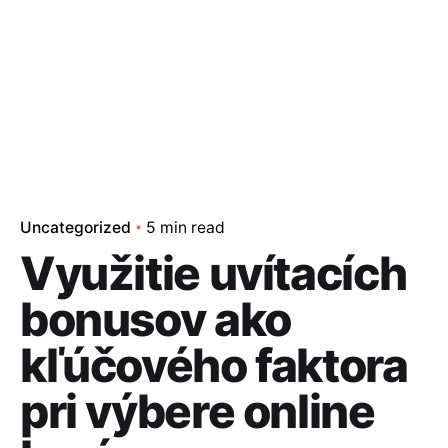
Uncategorized
5 min read
Využitie uvítacích
bonusov ako
kľúčového faktora
pri výbere online