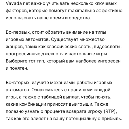
Vavada net важно учитывать несколько ключевых
факторов, которые помогут maximально эффективно
использовать ваше время и средства.
Во-первых, стоит обратить внимание на типы
игровых автоматов. Существует множество
жанров, таких как классические слоты, видеослоты,
прогрессивные джекпоты и настольные игры.
Выберите тот тип, который вам наиболее интересен
и понятен.
Во-вторых, изучите механизмы работы игровых
автоматов. Ознакомьтесь с правилами каждой
игры, а также с таблицей выплат, чтобы понять,
какие комбинации приносят выигрыши. Также
полезно узнать о проценте возврата игроку (RTP),
так как это влияет на вашу потенциальную прибыль.