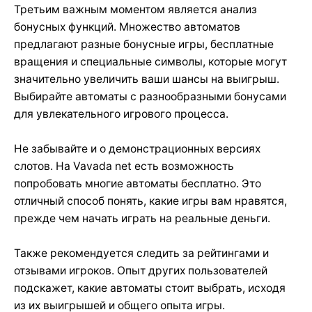
Третьим важным моментом является анализ
бонусных функций. Множество автоматов
предлагают разные бонусные игры, бесплатные
вращения и специальные символы, которые могут
значительно увеличить ваши шансы на выигрыш.
Выбирайте автоматы с разнообразными бонусами
для увлекательного игрового процесса.
Не забывайте и о демонстрационных версиях
слотов. На Vavada net есть возможность
попробовать многие автоматы бесплатно. Это
отличный способ понять, какие игры вам нравятся,
прежде чем начать играть на реальные деньги.
Также рекомендуется следить за рейтингами и
отзывами игроков. Опыт других пользователей
подскажет, какие автоматы стоит выбрать, исходя
из их выигрышей и общего опыта игры.