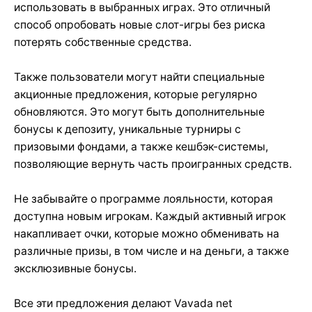
использовать в выбранных играх. Это отличный
способ опробовать новые слот-игры без риска
потерять собственные средства.
Также пользователи могут найти специальные
акционные предложения, которые регулярно
обновляются. Это могут быть дополнительные
бонусы к депозиту, уникальные турниры с
призовыми фондами, а также кешбэк-системы,
позволяющие вернуть часть проигранных средств.
Не забывайте о программе лояльности, которая
доступна новым игрокам. Каждый активный игрок
накапливает очки, которые можно обменивать на
различные призы, в том числе и на деньги, а также
эксклюзивные бонусы.
Все эти предложения делают Vavada net