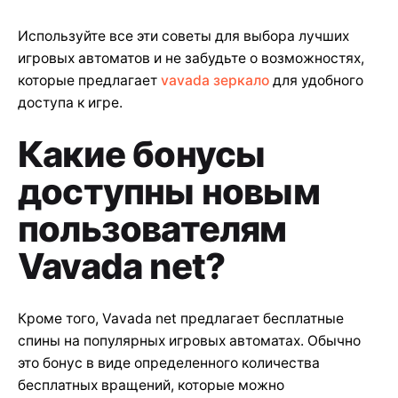
Используйте все эти советы для выбора лучших
игровых автоматов и не забудьте о возможностях,
которые предлагает
vavada зеркало
для удобного
доступа к игре.
Какие бонусы
доступны новым
пользователям
Vavada net?
Кроме того, Vavada net предлагает бесплатные
спины на популярных игровых автоматах. Обычно
это бонус в виде определенного количества
бесплатных вращений, которые можно