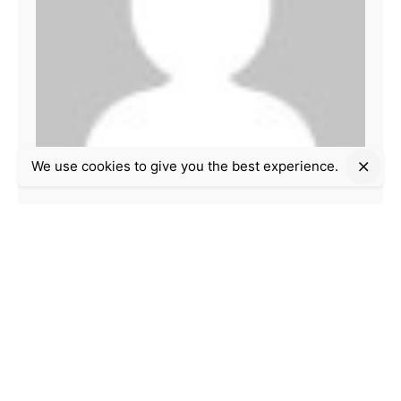
We use cookies to give you the best experience.
Alamin Emon
Next Post