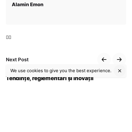
Alamin Emon
Next Post
We use cookies to give you the best experience.
Industria cazinourilor online din România:
Tendințe, reglementări și inovații
Recent Posts
Uncategorized
9 min read