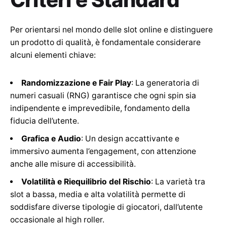
Per orientarsi nel mondo delle slot online e distinguere
un prodotto di qualità, è fondamentale considerare
alcuni elementi chiave:
Randomizzazione e Fair Play
: La generatoria di
numeri casuali (RNG) garantisce che ogni spin sia
indipendente e imprevedibile, fondamento della
fiducia dell’utente.
Grafica e Audio
: Un design accattivante e
immersivo aumenta l’engagement, con attenzione
anche alle misure di accessibilità.
Volatilità e Riequilibrio del Rischio
: La varietà tra
slot a bassa, media e alta volatilità permette di
soddisfare diverse tipologie di giocatori, dall’utente
occasionale al high roller.