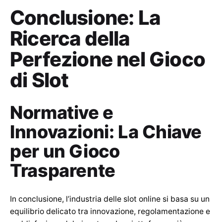
Conclusione: La
Ricerca della
Perfezione nel Gioco
di Slot
Normative e
Innovazioni: La Chiave
per un Gioco
Trasparente
In conclusione, l’industria delle slot online si basa su un
equilibrio delicato tra innovazione, regolamentazione e