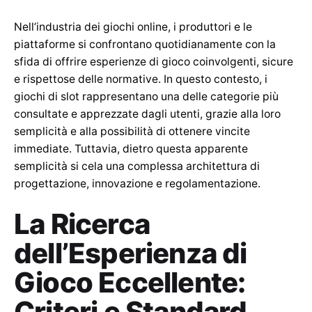
Nell’industria dei giochi online, i produttori e le
piattaforme si confrontano quotidianamente con la
sfida di offrire esperienze di gioco coinvolgenti, sicure
e rispettose delle normative. In questo contesto, i
giochi di slot rappresentano una delle categorie più
consultate e apprezzate dagli utenti, grazie alla loro
semplicità e alla possibilità di ottenere vincite
immediate. Tuttavia, dietro questa apparente
semplicità si cela una complessa architettura di
progettazione, innovazione e regolamentazione.
La Ricerca
dell’Esperienza di
Gioco Eccellente:
Criteri e Standard