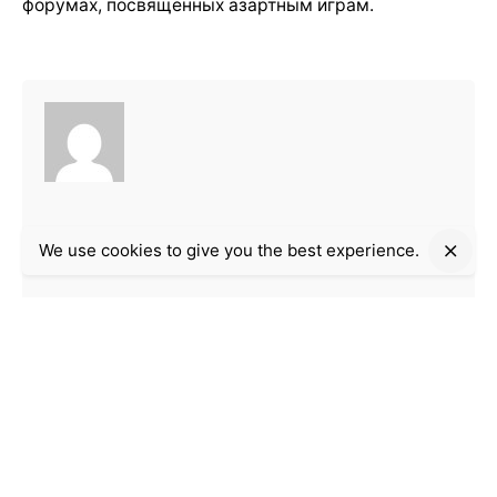
форумах, посвященных азартным играм.
Alamin Emon
We use cookies to give you the best experience.
Next Post
Understanding Casino Etiquette at Thrill