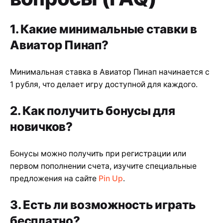
1. Какие минимальные ставки в
Авиатор Пинап?
Минимальная ставка в Авиатор Пинап начинается с
1 рубля, что делает игру доступной для каждого.
2. Как получить бонусы для
новичков?
Бонусы можно получить при регистрации или
первом пополнении счета, изучите специальные
предложения на сайте
Pin Up
.
3. Есть ли возможность играть
бесплатно?