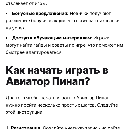
отвлекает от игры.
Бонусные предложения:
Новички получают
различные бонусы и акции, что повышает их шансы
на успех.
Доступ к обучающим материалам:
Игроки
могут найти гайды и советы по игре, что поможет им
быстрее адаптироваться.
Как начать играть в
Авиатор Пинап?
Для того чтобы начать играть в Авиатор Пинап,
нужно пройти несколько простых шагов. Следуйте
этой инструкции:
Регистрация:
Создайте учетную запись на сайте