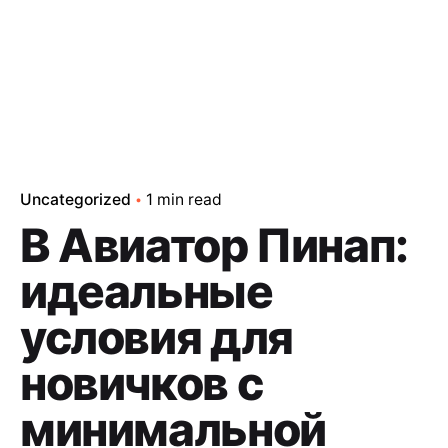
Uncategorized
1 min read
В Авиатор Пинап:
идеальные
условия для
новичков с
минимальной