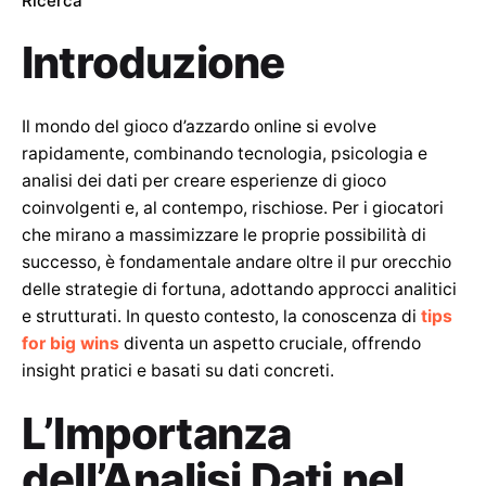
Ricerca
Introduzione
Il mondo del gioco d’azzardo online si evolve
rapidamente, combinando tecnologia, psicologia e
analisi dei dati per creare esperienze di gioco
coinvolgenti e, al contempo, rischiose. Per i giocatori
che mirano a massimizzare le proprie possibilità di
successo, è fondamentale andare oltre il pur orecchio
delle strategie di fortuna, adottando approcci analitici
e strutturati. In questo contesto, la conoscenza di
tips
for big wins
diventa un aspetto cruciale, offrendo
insight pratici e basati su dati concreti.
L’Importanza
dell’Analisi Dati nel