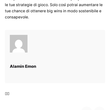
le tue strategie di gioco. Solo così potrai aumentare le
tue chance di ottenere
big wins
in modo sostenibile e
consapevole.
Alamin Emon