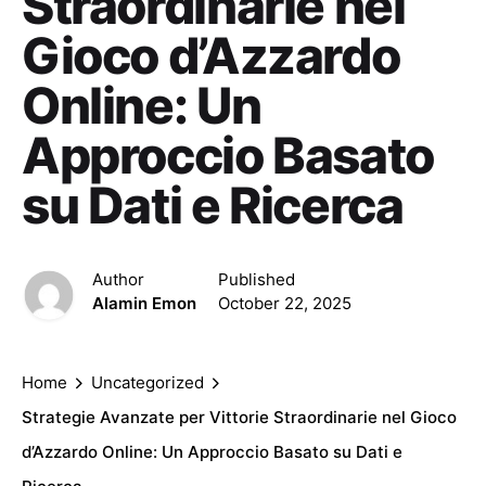
Straordinarie nel
Gioco d’Azzardo
Online: Un
Approccio Basato
su Dati e Ricerca
Author
Published
Alamin Emon
October 22, 2025
Home
Uncategorized
Strategie Avanzate per Vittorie Straordinarie nel Gioco
d’Azzardo Online: Un Approccio Basato su Dati e