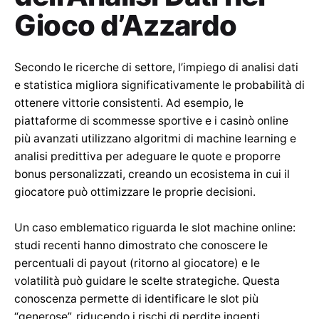
Gioco d’Azzardo
Secondo le ricerche di settore, l’impiego di analisi dati
e statistica migliora significativamente le probabilità di
ottenere vittorie consistenti. Ad esempio, le
piattaforme di scommesse sportive e i casinò online
più avanzati utilizzano algoritmi di machine learning e
analisi predittiva per adeguare le quote e proporre
bonus personalizzati, creando un ecosistema in cui il
giocatore può ottimizzare le proprie decisioni.
Un caso emblematico riguarda le slot machine online:
studi recenti hanno dimostrato che conoscere le
percentuali di payout (ritorno al giocatore) e le
volatilità può guidare le scelte strategiche. Questa
conoscenza permette di identificare le slot più
“generose”, riducendo i rischi di perdite ingenti.