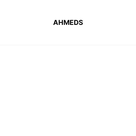
AHMEDS