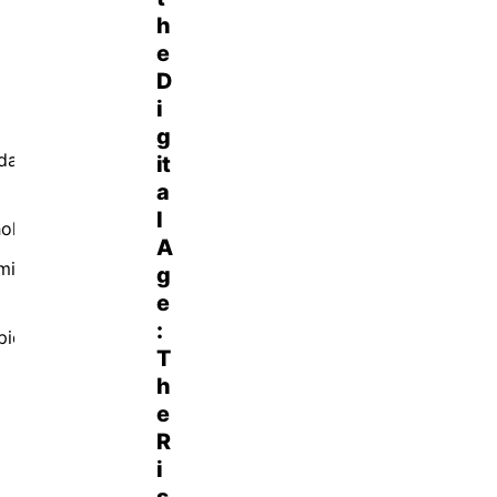
h
e
D
i
g
arunter klassische Slots, Video-
it
a
l
hen Einsätzen vorteilhaft ist.
A
t persönlichen Betreuern, die
g
e
:
ieler sind ebenfalls verfügbar.
T
h
e
R
i