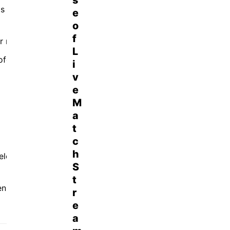
s
für große Spieler eine
e
o
f
r möglicherweise nicht ausreicht.
L
ofort verfügbar, was die Erfahrung
i
v
e
M
a
t
c
h
ler, die sofortige Gewinne
S
t
en zu Unannehmlichkeiten führen
r
e
a