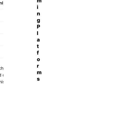
m
nline-Casinos
i
n
g
P
l
a
t
f
o
r
hen aufweist. Während die
m
nd die langsamen Auszahlungszeiten
s
nis herauszuholen.