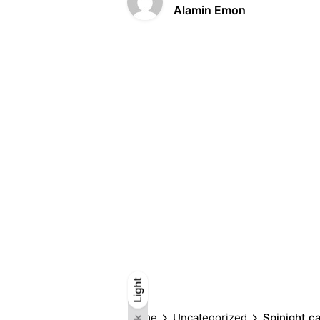
Alamin Emon
Light
Light
Dark
Home
Uncategorized
Spinight ca