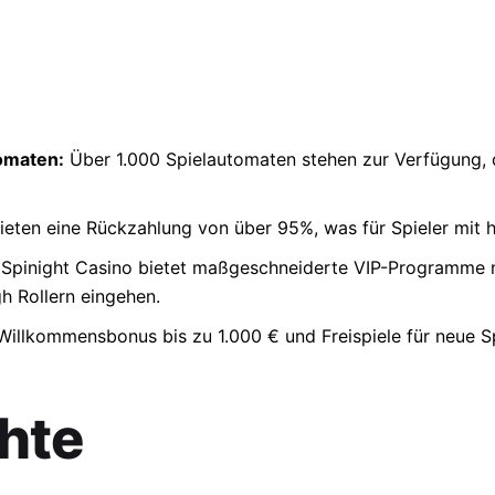
tomaten:
Über 1.000 Spielautomaten stehen zur Verfügung, d
ieten eine Rückzahlung von über 95%, was für Spieler mit ho
Spinight Casino bietet maßgeschneiderte VIP-Programme mi
gh Rollern eingehen.
Willkommensbonus bis zu 1.000 € und Freispiele für neue Sp
hte