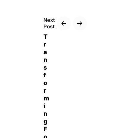
Next
Post
T
r
a
n
s
f
o
r
m
i
n
g
F
o