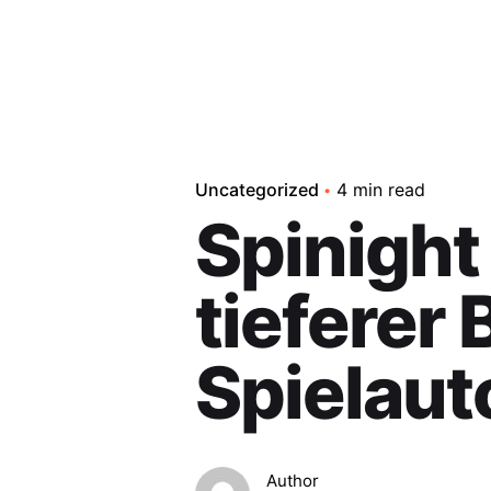
Uncategorized
4 min read
Spinight
tieferer B
Spielau
Author