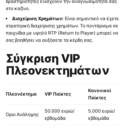
δραστηριότητες ενισχύουν την αναγνωσιμότητά σας
στο καζίνο.
Διαχείριση Χρημάτων:
Είναι σημαντικό να έχετε
στρατηγική διαχείρισης χρημάτων. Το ποντάρισμα σε
παιχνίδια με υψηλό RTP (Return to Player) μπορεί να
σας βοηθήσει να αυξήσετε τα κέρδη σας.
Σύγκριση VIP
Πλεονεκτημάτων
Κανονικοί
Πλεονέκτημα
VIP Παίκτες
Παίκτες
50.000 ευρώ/
5.000 ευρώ/
Όριο Ανάληψης
εβδομάδα
εβδομάδα