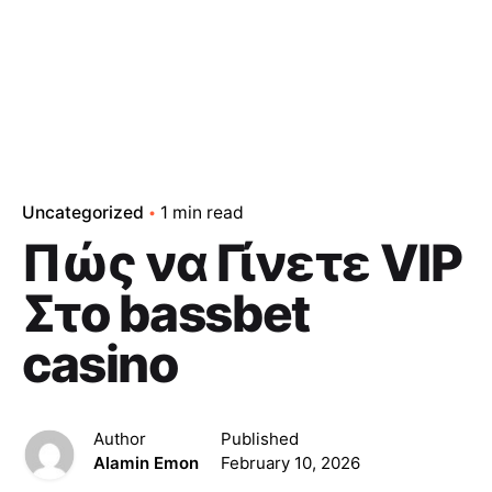
Uncategorized
1 min read
Πώς να Γίνετε VIP
Στο bassbet
casino
Author
Published
Alamin Emon
February 10, 2026