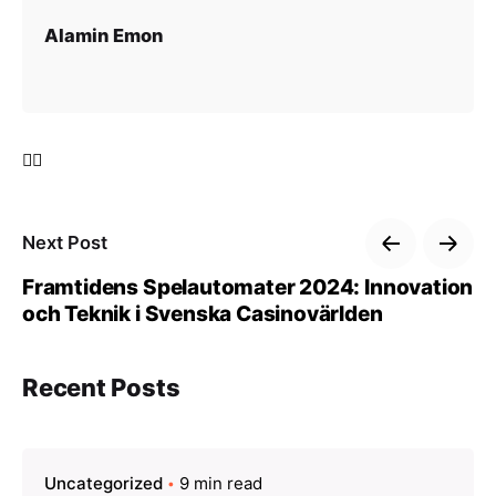
Alamin Emon
Next Post
Framtidens Spelautomater 2024: Innovation
och Teknik i Svenska Casinovärlden
Recent Posts
Uncategorized
9 min read