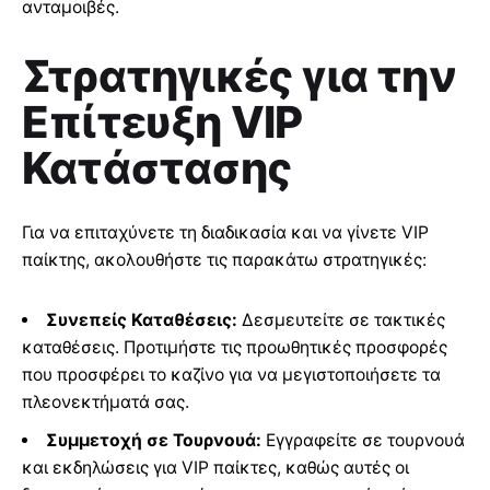
ανταμοιβές.
Στρατηγικές για την
Επίτευξη VIP
Κατάστασης
Για να επιταχύνετε τη διαδικασία και να γίνετε VIP
παίκτης, ακολουθήστε τις παρακάτω στρατηγικές:
Συνεπείς Καταθέσεις:
Δεσμευτείτε σε τακτικές
καταθέσεις. Προτιμήστε τις προωθητικές προσφορές
που προσφέρει το καζίνο για να μεγιστοποιήσετε τα
πλεονεκτήματά σας.
Συμμετοχή σε Τουρνουά:
Εγγραφείτε σε τουρνουά
και εκδηλώσεις για VIP παίκτες, καθώς αυτές οι