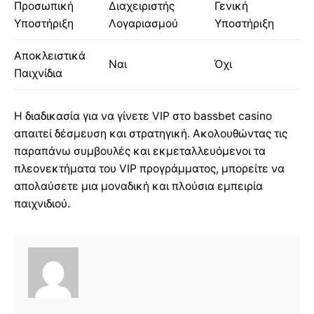
Προσωπική
Διαχειριστής
Γενική
Υποστήριξη
Λογαριασμού
Υποστήριξη
Αποκλειστικά
Ναι
Όχι
Παιχνίδια
Η διαδικασία για να γίνετε VIP στο bassbet casino
απαιτεί δέσμευση και στρατηγική. Ακολουθώντας τις
παραπάνω συμβουλές και εκμεταλλευόμενοι τα
πλεονεκτήματα του VIP προγράμματος, μπορείτε να
απολαύσετε μια μοναδική και πλούσια εμπειρία
παιχνιδιού.