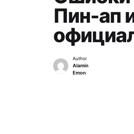
Пин-ап 
официал
Author
Alamin
Emon