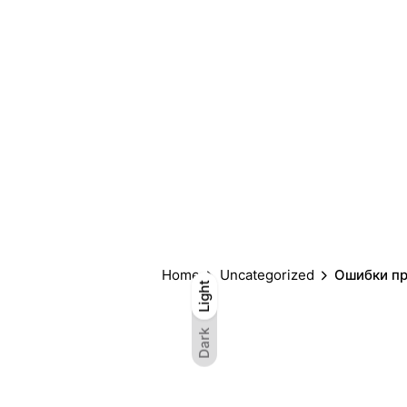
Home
Uncategorized
Ошибки пр
Light
Light
Dark
Dark