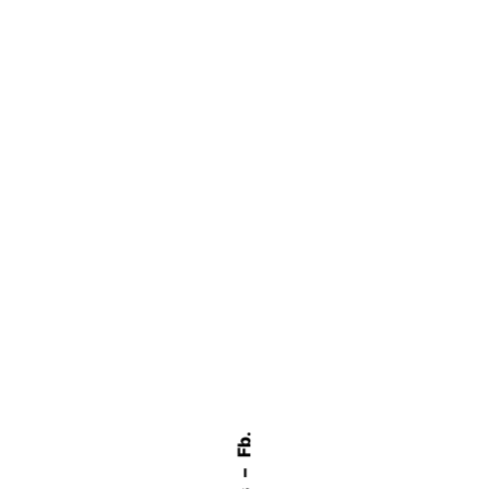
Fb.
–