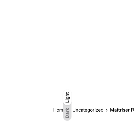
Light
Light
Dark
Home
Uncategorized
Maîtriser 
Dark