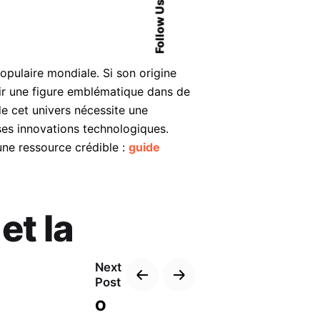
Follow Us
pulaire mondiale. Si son origine
ir une figure emblématique dans de
e cet univers nécessite une
 ses innovations technologiques.
une ressource crédible :
guide
et la
Next
Post
Ο
n spécialiste de l’élevage. Son