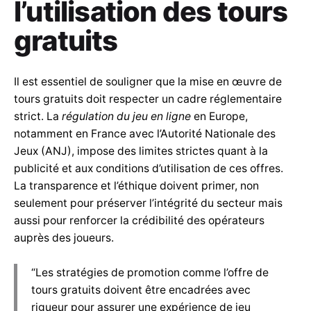
l’utilisation des tours
gratuits
Il est essentiel de souligner que la mise en œuvre de
tours gratuits doit respecter un cadre réglementaire
strict. La
régulation du jeu en ligne
en Europe,
notamment en France avec l’Autorité Nationale des
Jeux (ANJ), impose des limites strictes quant à la
publicité et aux conditions d’utilisation de ces offres.
La transparence et l’éthique doivent primer, non
seulement pour préserver l’intégrité du secteur mais
aussi pour renforcer la crédibilité des opérateurs
auprès des joueurs.
“Les stratégies de promotion comme l’offre de
tours gratuits doivent être encadrées avec
rigueur pour assurer une expérience de jeu