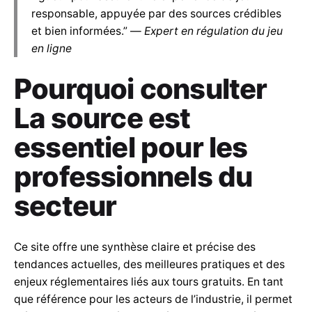
responsable, appuyée par des sources crédibles
et bien informées.” —
Expert en régulation du jeu
en ligne
Pourquoi consulter
La source est
essentiel pour les
professionnels du
secteur
Ce site offre une synthèse claire et précise des
tendances actuelles, des meilleures pratiques et des
enjeux réglementaires liés aux tours gratuits. En tant
que référence pour les acteurs de l’industrie, il permet