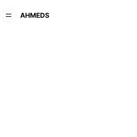
Skip
to
AHMEDS
content