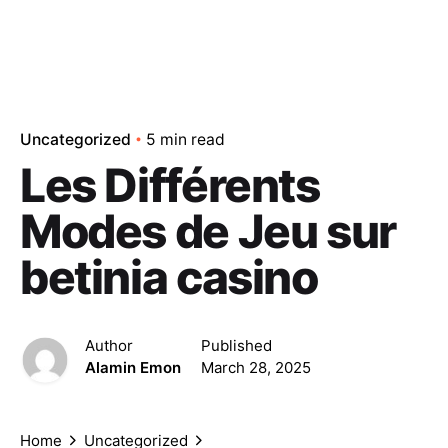
Uncategorized
5 min read
Les Différents
Modes de Jeu sur
betinia casino
Author
Published
Alamin Emon
March 28, 2025
Home
Uncategorized