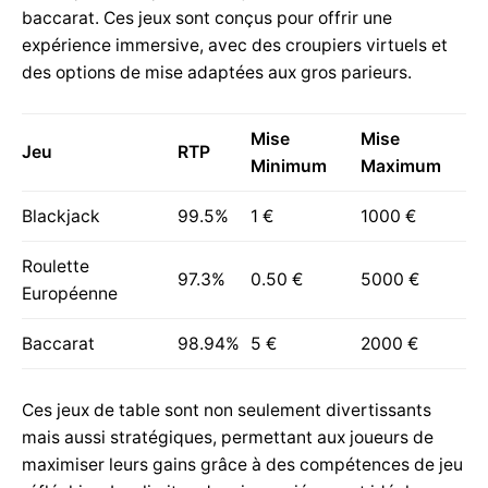
baccarat. Ces jeux sont conçus pour offrir une
expérience immersive, avec des croupiers virtuels et
des options de mise adaptées aux gros parieurs.
Mise
Mise
Jeu
RTP
Minimum
Maximum
Blackjack
99.5%
1 €
1000 €
Roulette
97.3%
0.50 €
5000 €
Européenne
Baccarat
98.94%
5 €
2000 €
Ces jeux de table sont non seulement divertissants
mais aussi stratégiques, permettant aux joueurs de
maximiser leurs gains grâce à des compétences de jeu