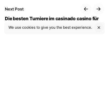
Next Post
Die besten Turniere im casinado casino für
erfahrene Spieler
We use cookies to give you the best experience.
Recent Posts
Uncategorized
9 min read
Casino Internet-based:
The way to Choose a
single Platform and
Restriction Gambling
Risks