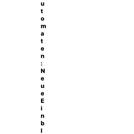
is en ligne
u
t
o
m
a
t
e
ésormais plusieurs milliards d’euros
n
roissance du segment des paris
:
ence croissante pour les
N
e
u
sance
e
E
i
n
b
l