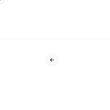
Skip
to
content