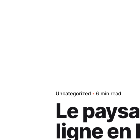
Uncategorized
6 min read
Le paysa
ligne en 