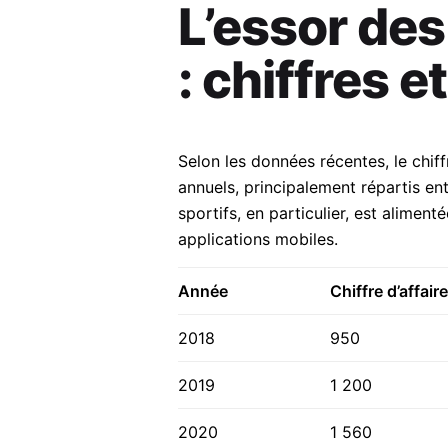
L’essor des
: chiffres 
Selon les données récentes, le chiff
annuels, principalement répartis ent
sportifs, en particulier, est alimen
applications mobiles.
Année
Chiffre d’affair
2018
950
2019
1 200
2020
1 560