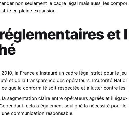
hender non seulement le cadre légal mais aussi les comport
ustrie en pleine expansion.
réglementaires et 
ché
2010, la France a instauré un cadre légal strict pour le jeu 
yauté et de la transparence des opérateurs. L’Autorité Natio
à ce que la conformité soit respectée et à lutter contre les pr
la segmentation claire entre opérateurs agréés et illégaux,
. Cependant, cela a également souligné la nécessité pour les
 et une communication responsable.