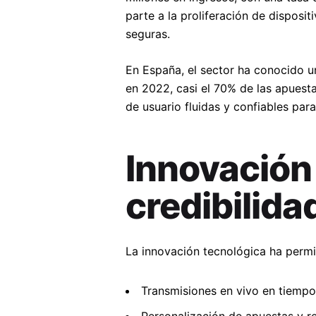
parte a la proliferación de disposit
seguras.
En España, el sector ha conocido u
en 2022, casi el 70% de las apuesta
de usuario fluidas y confiables para
Innovación 
credibilida
La innovación tecnológica ha permi
Transmisiones en vivo en tiempo