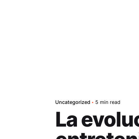
Uncategorized
5 min read
La evolu