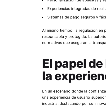
Personalización de apuestas y 
Experiencias integradas de real
Sistemas de pago seguros y fáci
Al mismo tiempo, la regulación en 
responsable y protegido. La autori
normativas que aseguran la transpar
El papel de
la experien
En un escenario donde la confianza
una experiencia de usuario superior
industria, destacando por su innov