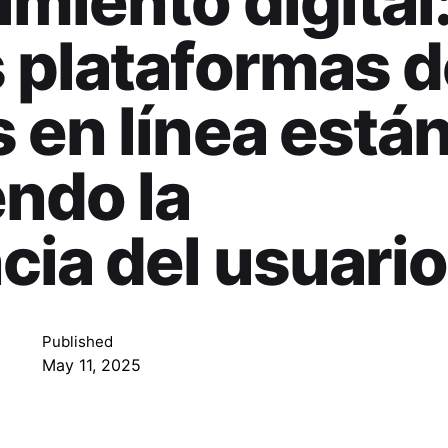
imiento digital
 plataformas d
 en línea está
endo la
cia del usuario
Published
May 11, 2025