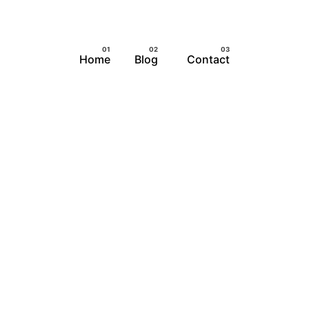
Home
Blog
Contact