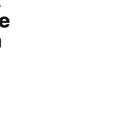
:
e
n