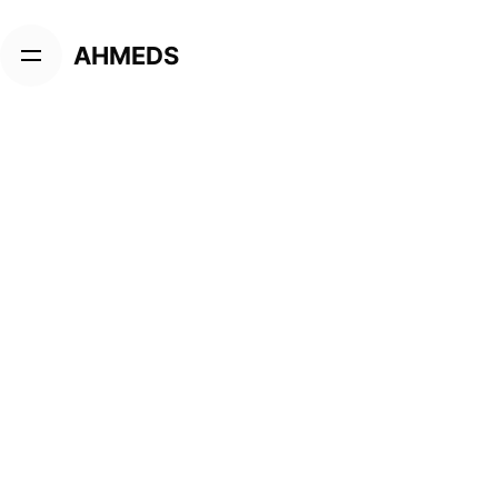
Skip
to
AHMEDS
content