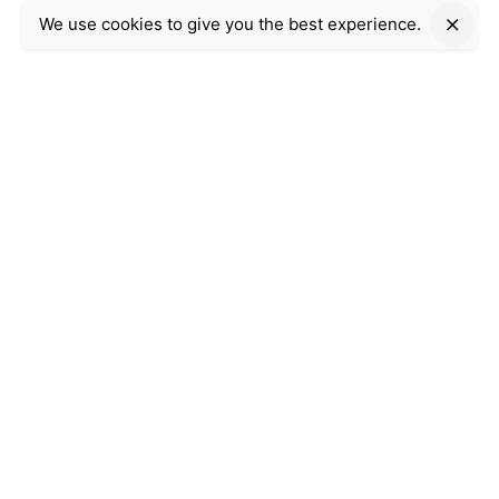
функции, как на основном сайте.
We use cookies to give you the best experience.
Alamin Emon
Next Post