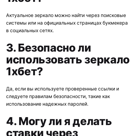
Актуальное зеркало можно найти через поисковые
системы или на официальных страницах букмекера
в социальных сетях.
3. Безопасно ли
использовать зеркало
1хбет?
Да, если вы используете проверенные ссылки и
следуете правилам безопасности, такие как
использование надежных паролей.
4. Могу ли я делать
ставки через