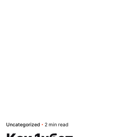
Uncategorized
2 min read