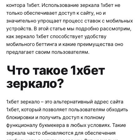
контора 1хбет. Использование зеркала 1хбет не
только обеспечивает доступ к сайту, но и
значительно упрощает процесс ставок с мобильных
устройств. В этой статье мы подробно рассмотрим,
как зеркало 1хбет способствует удобству
мобильного беттинга и какие преимущества оно
предлагает своим пользователям.
Что такое 1хбет
зеркало?
1хбет зеркало – это альтернативный адрес сайта
1хбет, который позволяет пользователям обходить
блокировки и получить доступ к полному
функционалу букмекера в любых условиях. Такие
зеркала часто обновляются для обеспечения