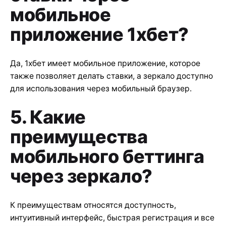
мобильное
приложение 1хбет?
Да, 1хбет имеет мобильное приложение, которое
также позволяет делать ставки, а зеркало доступно
для использования через мобильный браузер.
5. Какие
преимущества
мобильного беттинга
через зеркало?
К преимуществам относятся доступность,
интуитивный интерфейс, быстрая регистрация и все