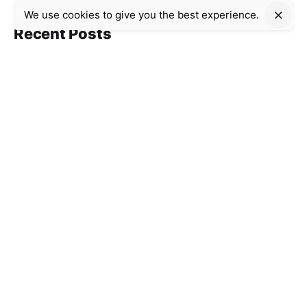
We use cookies to give you the best experience.
Recent Posts
Uncategorized
9 min read
Casino Internet-based:
The way to Choose a
single Platform and
Restriction Gambling
Risks
Gaming site On-Line: The manner in which to
Pick...