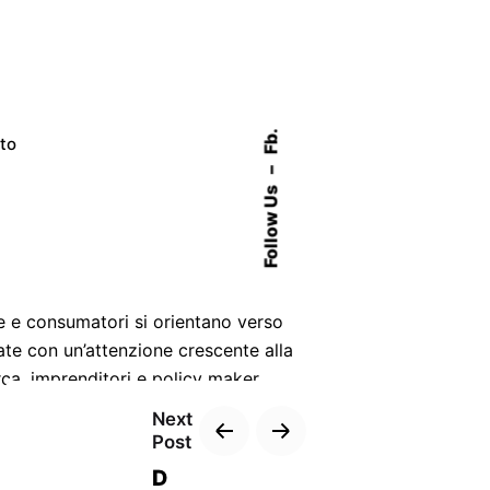
Fb.
ato
–
Follow Us
e e consumatori si orientano verso
ate con un’attenzione crescente alla
erca, imprenditori e policy maker,
Next
Post
D