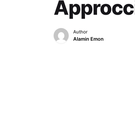
Approcci
Author
Alamin Emon