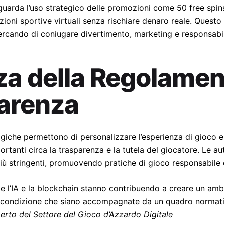
riguarda l’uso strategico delle promozioni come 50 free spi
ioni sportive virtuali senza rischiare denaro reale. Questo
ercando di coniugare divertimento, marketing e responsabili
za della Regolamen
parenza
ogiche permettono di personalizzare l’esperienza di gioco e 
portanti circa la trasparenza e la tutela del giocatore. Le au
iù stringenti, promuovendo pratiche di gioco responsabile e
 l’IA e la blockchain stanno contribuendo a creare un ambi
a condizione che siano accompagnate da un quadro normati
erto del Settore del Gioco d’Azzardo Digitale