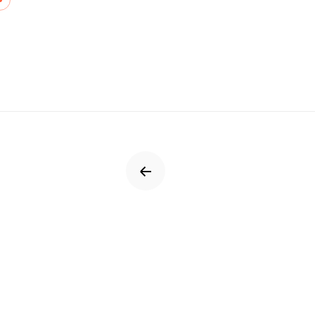
Skip
to
content