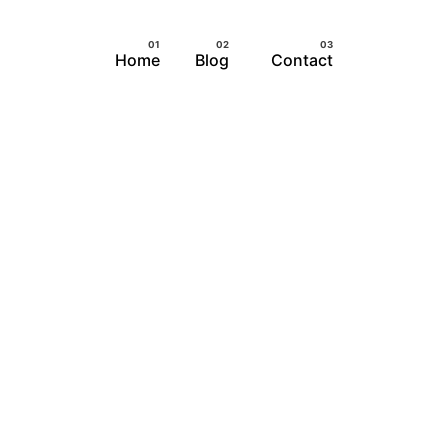
Home
Blog
Contact