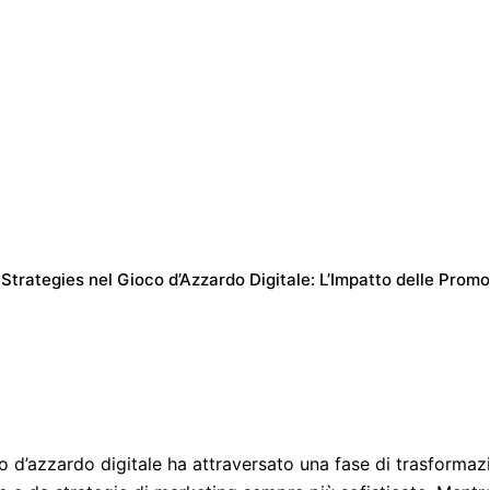
Strategies nel Gioco d’Azzardo Digitale: L’Impatto delle Promo
ioco d’azzardo digitale ha attraversato una fase di trasformaz