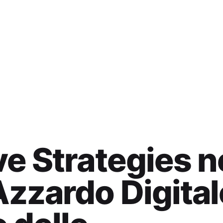
ve Strategies n
Azzardo Digital