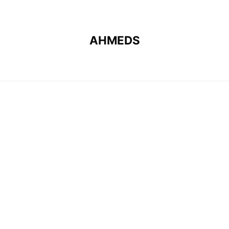
AHMEDS