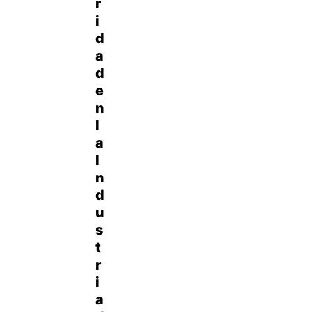
 l’attenzione generale si concentra
r
nnovazioni tecnologiche e la
i
d
a
d
itale:
e
n
te
l
a
I
n
ato alla creazione di offerte di
d
mi di fidelizzazione e le
u
s
t
ui i player vengono incentivati ad
r
ma rappresentano anche uno
i
i in un mercato altamente saturo.
a