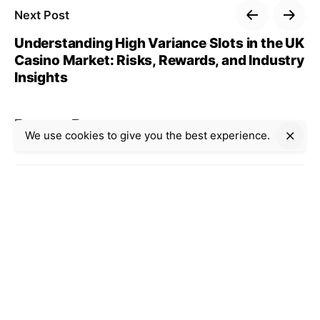
Next Post
Understanding High Variance Slots in the UK
Casino Market: Risks, Rewards, and Industry
Insights
Recent Posts
We use cookies to give you the best experience.
Uncategorized
9 min read
Casino Internet-based:
The way to Choose a
single Platform and
Restriction Gambling
Risks