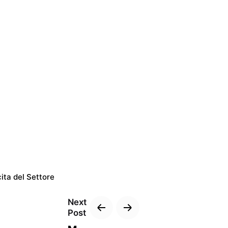
ita del Settore
Next
Fb.
Post
–