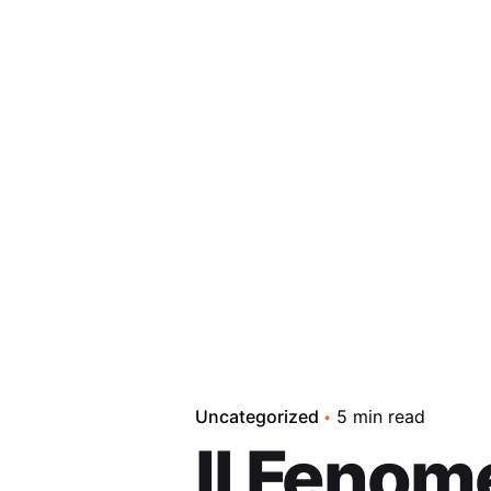
Uncategorized
5 min read
Il Fenom