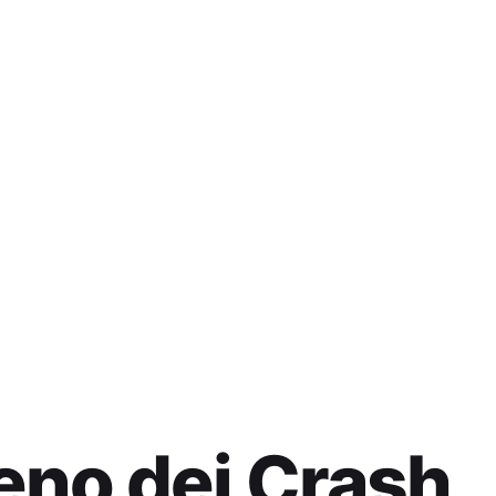
eno dei Crash