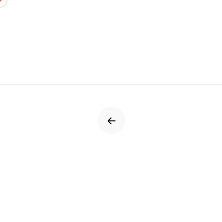
Skip
to
content