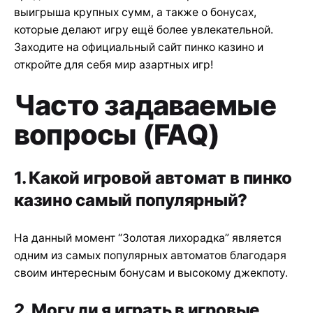
выигрыша крупных сумм, а также о бонусах,
которые делают игру ещё более увлекательной.
Заходите на официальный сайт пинко казино и
откройте для себя мир азартных игр!
Часто задаваемые
вопросы (FAQ)
1. Какой игровой автомат в пинко
казино самый популярный?
На данный момент “Золотая лихорадка” является
одним из самых популярных автоматов благодаря
своим интересным бонусам и высокому джекпоту.
2. Могу ли я играть в игровые