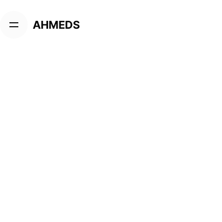
Skip
to
AHMEDS
content