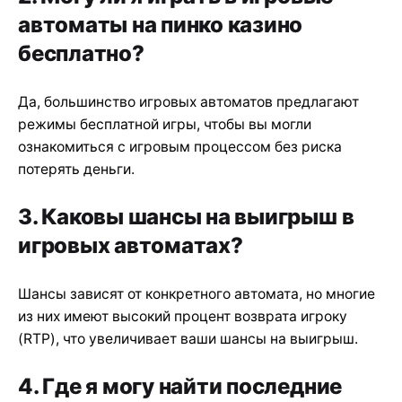
автоматы на пинко казино
бесплатно?
Да, большинство игровых автоматов предлагают
режимы бесплатной игры, чтобы вы могли
ознакомиться с игровым процессом без риска
потерять деньги.
3. Каковы шансы на выигрыш в
игровых автоматах?
Шансы зависят от конкретного автомата, но многие
из них имеют высокий процент возврата игроку
(RTP), что увеличивает ваши шансы на выигрыш.
4. Где я могу найти последние