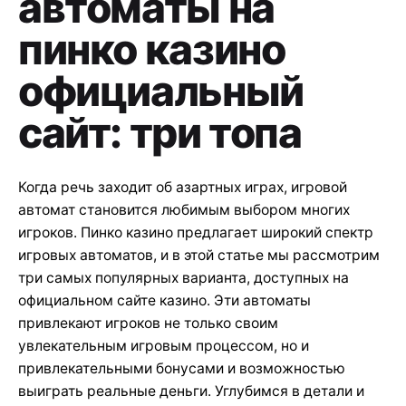
автоматы на
пинко казино
официальный
сайт: три топа
Когда речь заходит об азартных играх, игровой
автомат становится любимым выбором многих
игроков. Пинко казино предлагает широкий спектр
игровых автоматов, и в этой статье мы рассмотрим
три самых популярных варианта, доступных на
официальном сайте казино. Эти автоматы
привлекают игроков не только своим
увлекательным игровым процессом, но и
привлекательными бонусами и возможностью
выиграть реальные деньги. Углубимся в детали и