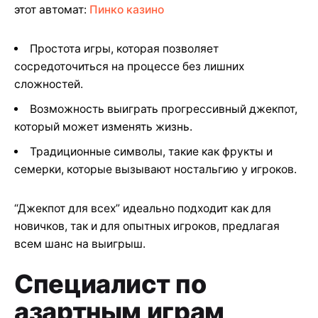
этот автомат:
Пинко казино
Простота игры, которая позволяет
сосредоточиться на процессе без лишних
сложностей.
Возможность выиграть прогрессивный джекпот,
который может изменять жизнь.
Традиционные символы, такие как фрукты и
семерки, которые вызывают ностальгию у игроков.
“Джекпот для всех” идеально подходит как для
новичков, так и для опытных игроков, предлагая
всем шанс на выигрыш.
Специалист по
азартным играм