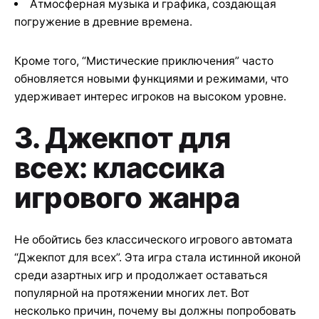
Атмосферная музыка и графика, создающая
погружение в древние времена.
Кроме того, “Мистические приключения” часто
обновляется новыми функциями и режимами, что
удерживает интерес игроков на высоком уровне.
3. Джекпот для
всех: классика
игрового жанра
Не обойтись без классического игрового автомата
“Джекпот для всех”. Эта игра стала истинной иконой
среди азартных игр и продолжает оставаться
популярной на протяжении многих лет. Вот
несколько причин, почему вы должны попробовать