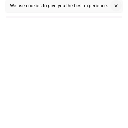
Recent Posts
We use cookies to give you the best experience.
Uncategorized
9 min read
Casino Internet-based:
The way to Choose a
single Platform and
Restriction Gambling
Risks
Gaming site On-Line: The manner in which to
Pick...