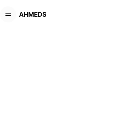
Skip
to
AHMEDS
content