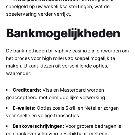
speelgeld op uw wekelijkse stortingen, wat de
speelervaring verder verrijkt.
Bankmogelijkheden
De bankmethoden bij viphive casino zijn ontworpen om
het proces voor high rollers zo soepel mogelijk te
maken. U kunt kiezen uit verschillende opties,
waaronder:
Creditcards:
Visa en Mastercard worden
geaccepteerd met onmiddellijke verwerking.
E-wallets:
Opties zoals Skrill en Neteller zorgen
voor snelle en veilige transacties.
Bankoverschrijvingen:
Voor grotere bedragen is
een bankoverschrijving beschikbaar, met een