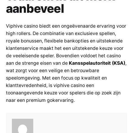
aanbeveel
Viphive casino biedt een ongeëvenaarde ervaring voor
high rollers. De combinatie van exclusieve spellen,
royale bonussen, flexibele bankopties en uitstekende
klantenservice maakt het een uitstekende keuze voor
de veeleisende speler. Bovendien voldoet het casino
aan de strenge eisen van de
Kansspelautoriteit (KSA)
,
wat zorgt voor een veilige en betrouwbare
speelomgeving. Met een focus op kwaliteit en
klanttevredenheid, is viphive casino een
toonaangevende keuze voor spelers die op zoek zijn
naar een premium gokervaring.