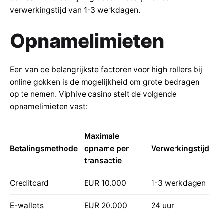
verwerkingstijd van 1-3 werkdagen.
Opnamelimieten
Een van de belangrijkste factoren voor high rollers bij
online gokken is de mogelijkheid om grote bedragen
op te nemen. Viphive casino stelt de volgende
opnamelimieten vast:
Maximale
Betalingsmethode
opname per
Verwerkingstijd
transactie
Creditcard
EUR 10.000
1-3 werkdagen
E-wallets
EUR 20.000
24 uur