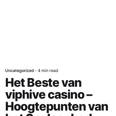
Uncategorized
4 min read
Het Beste van
viphive casino –
Hoogtepunten van