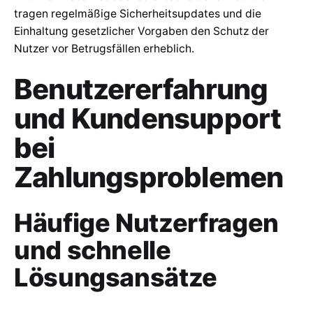
tragen regelmäßige Sicherheitsupdates und die
Einhaltung gesetzlicher Vorgaben den Schutz der
Nutzer vor Betrugsfällen erheblich.
Benutzererfahrung
und Kundensupport
bei
Zahlungsproblemen
Häufige Nutzerfragen
und schnelle
Lösungsansätze