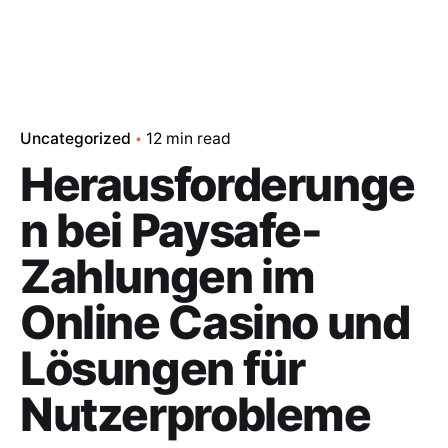
Uncategorized
12 min read
Herausforderunge
n bei Paysafe-
Zahlungen im
Online Casino und
Lösungen für
Nutzerprobleme