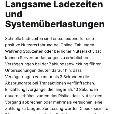
Langsame Ladezeiten
und
Systemüberlastungen
Schnelle Ladezeiten sind entscheidend für eine
positive Nutzererfahrung bei Online-Zahlungen.
Während Stoßzeiten oder bei hoher Nutzeraktivität
können Serverüberlastungen zu erheblichen
Verzögerungen bei der Zahlungsabwicklung führen.
Untersuchungen deuten darauf hin, dass
Verzögerungen von mehr als 3 Sekunden die
Absprungrate bei Transaktionen verfünffachen.
Einzahlungsvorgänge, die länger als 10 Sekunden
dauern, erhöhen zudem das Risiko, dass Nutzer den
Vorgang abbrechen oder mehrmals versuchen, eine
Zahlung zu tätigen. Zur Lösung werden Cloud-basierte