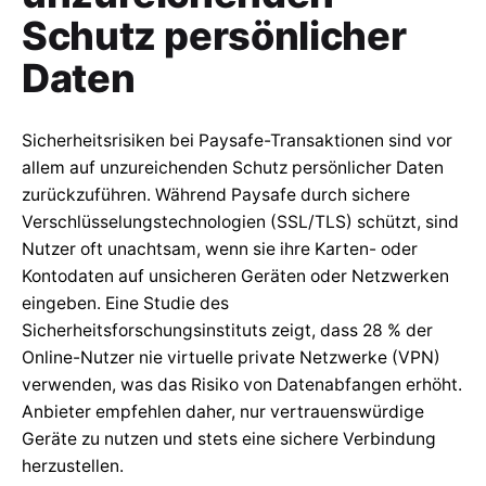
Schutz persönlicher
Daten
Sicherheitsrisiken bei Paysafe-Transaktionen sind vor
allem auf unzureichenden Schutz persönlicher Daten
zurückzuführen. Während Paysafe durch sichere
Verschlüsselungstechnologien (SSL/TLS) schützt, sind
Nutzer oft unachtsam, wenn sie ihre Karten- oder
Kontodaten auf unsicheren Geräten oder Netzwerken
eingeben. Eine Studie des
Sicherheitsforschungsinstituts zeigt, dass 28 % der
Online-Nutzer nie virtuelle private Netzwerke (VPN)
verwenden, was das Risiko von Datenabfangen erhöht.
Anbieter empfehlen daher, nur vertrauenswürdige
Geräte zu nutzen und stets eine sichere Verbindung
herzustellen.