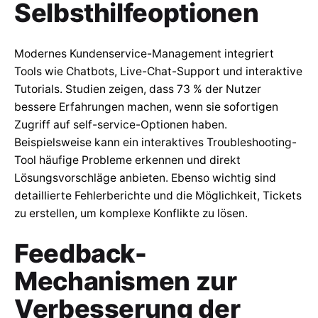
Selbsthilfeoptionen
Modernes Kundenservice-Management integriert
Tools wie Chatbots, Live-Chat-Support und interaktive
Tutorials. Studien zeigen, dass 73 % der Nutzer
bessere Erfahrungen machen, wenn sie sofortigen
Zugriff auf self-service-Optionen haben.
Beispielsweise kann ein interaktives Troubleshooting-
Tool häufige Probleme erkennen und direkt
Lösungsvorschläge anbieten. Ebenso wichtig sind
detaillierte Fehlerberichte und die Möglichkeit, Tickets
zu erstellen, um komplexe Konflikte zu lösen.
Feedback-
Mechanismen zur
Verbesserung der