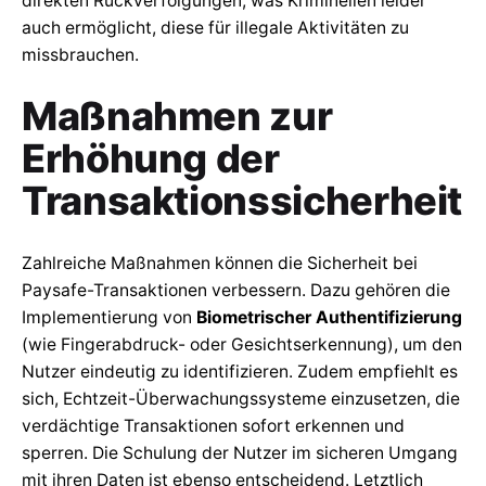
direkten Rückverfolgungen, was Kriminellen leider
auch ermöglicht, diese für illegale Aktivitäten zu
missbrauchen.
Maßnahmen zur
Erhöhung der
Transaktionssicherheit
Zahlreiche Maßnahmen können die Sicherheit bei
Paysafe-Transaktionen verbessern. Dazu gehören die
Implementierung von
Biometrischer Authentifizierung
(wie Fingerabdruck- oder Gesichtserkennung), um den
Nutzer eindeutig zu identifizieren. Zudem empfiehlt es
sich, Echtzeit-Überwachungssysteme einzusetzen, die
verdächtige Transaktionen sofort erkennen und
sperren. Die Schulung der Nutzer im sicheren Umgang
mit ihren Daten ist ebenso entscheidend. Letztlich