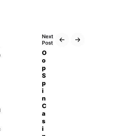
Next
Post
gibt einige kritische Punkte, die
O
ahrung, der sowohl positive als auch
o
p
S
p
i
n
C
hlungsmethoden, einschließlich
a
s
i
arbeitet, was für High-Roller von