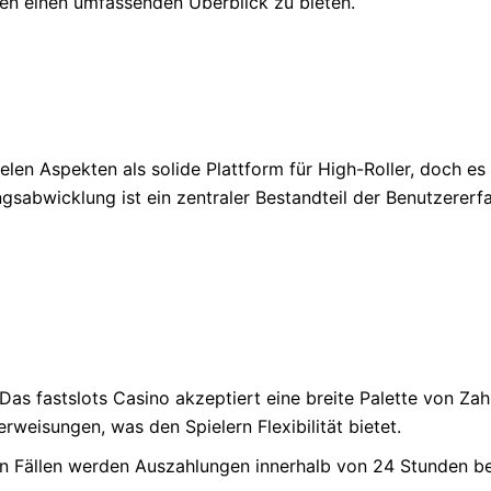
nen einen umfassenden Überblick zu bieten.
ielen Aspekten als solide Plattform für High-Roller, doch es 
gsabwicklung ist ein zentraler Bestandteil der Benutzererf
Das fastslots Casino akzeptiert eine breite Palette von Za
rweisungen, was den Spielern Flexibilität bietet.
en Fällen werden Auszahlungen innerhalb von 24 Stunden be