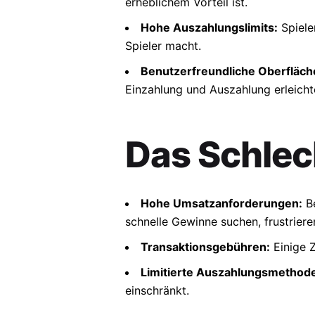
erheblichem Vorteil ist.
Hohe Auszahlungslimits:
Spiele
Spieler macht.
Benutzerfreundliche Oberfläch
Einzahlung und Auszahlung erleicht
Das Schlec
Hohe Umsatzanforderungen:
Be
schnelle Gewinne suchen, frustriere
Transaktionsgebühren:
Einige 
Limitierte Auszahlungsmethod
einschränkt.