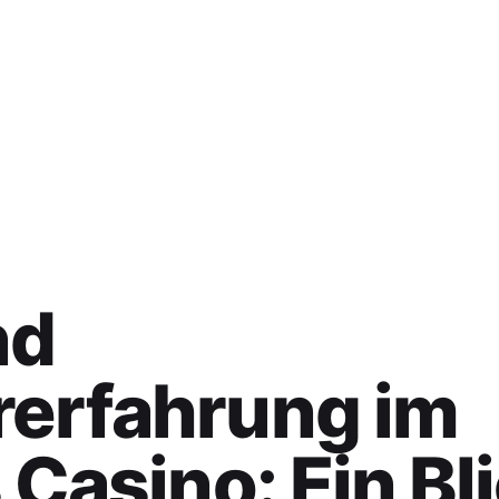
nd
rerfahrung im
 Casino: Ein Bl