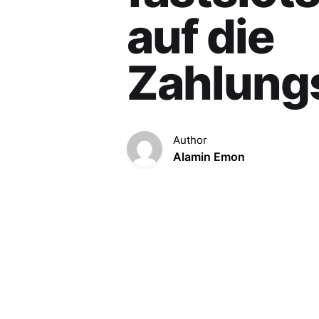
auf die
Zahlung
Author
Alamin Emon