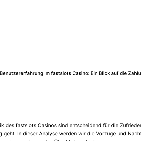
 Benutzererfahrung im fastslots Casino: Ein Blick auf die Zah
k des fastslots Casinos sind entscheidend für die Zufrieden
 geht. In dieser Analyse werden wir die Vorzüge und Nach