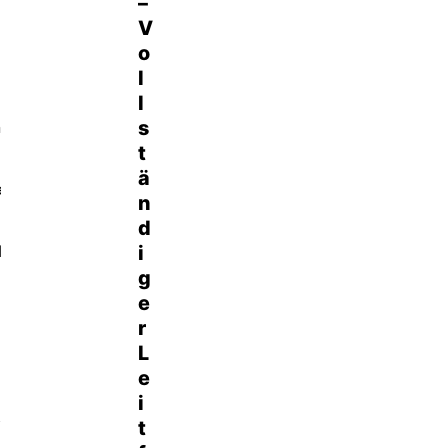
–
V
o
l
l
s
schnell bearbeitet werden, können
t
ä
Bedingungen der
n
d
i
behörde der Länder) können einige
g
e
r
gsoptionen
L
e
i
t
Limit pro Woche (EUR)