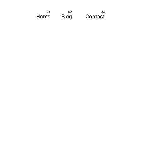
Home
Blog
Contact