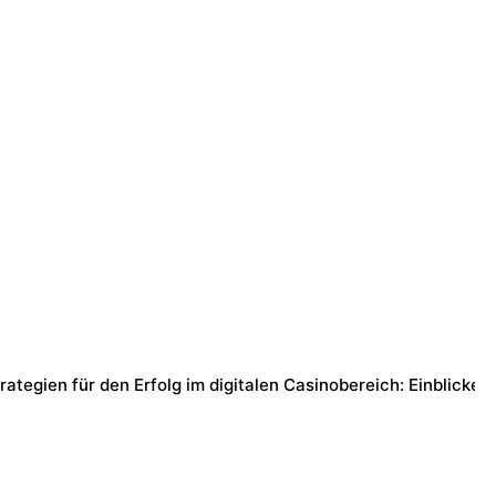
rategien für den Erfolg im digitalen Casinobereich: Einblicke