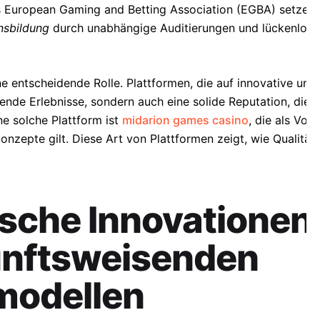
des European Gaming and Betting Association (EGBA) setze
ensbildung
durch unabhängige Auditierungen und lückenlose 
ne entscheidende Rolle. Plattformen, die auf innovative un
ende Erlebnisse, sondern auch eine solide Reputation, die 
ne solche Plattform ist
midarion games casino
, die als Vor
onzepte gilt. Diese Art von Plattformen zeigt, wie Qualitä
sche Innovationen:
unftsweisenden
modellen