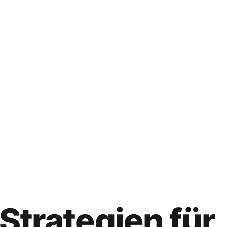
 Strategien für