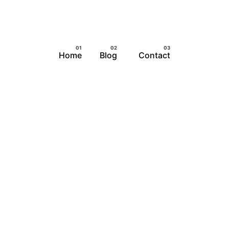
Home
Blog
Contact