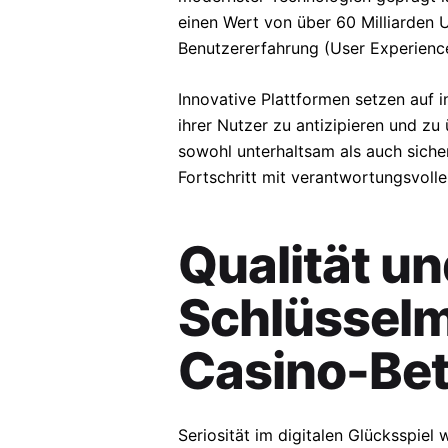
einen Wert von über
60 Milliarden 
Benutzererfahrung (User Experience,
Innovative Plattformen setzen auf i
ihrer Nutzer zu antizipieren und zu
sowohl unterhaltsam als auch siche
Fortschritt mit verantwortungsvolle
Qualität un
Schlüsselm
Casino-Bet
Seriosität im digitalen Glücksspiel