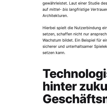
gewährleistet. Laut einer Studie 
auf
mittel- bis langfristige Vertrau
Architekturen.
Hierbei spielt die Nutzerbindung ei
setzen, schaffen nicht nur ansprech
Wachstum bildet. Ein Beispiel für ei
sicherer und unterhaltsamer Spielek
setzen kann.
Technologi
hinter zuk
Geschäfts