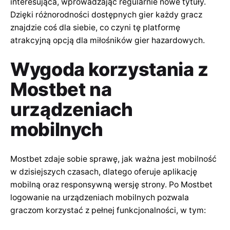
interesująca, wprowadzając regularnie nowe tytuły.
Dzięki różnorodności dostępnych gier każdy gracz
znajdzie coś dla siebie, co czyni tę platformę
atrakcyjną opcją dla miłośników gier hazardowych.
Wygoda korzystania z
Mostbet na
urządzeniach
mobilnych
Mostbet zdaje sobie sprawę, jak ważna jest mobilność
w dzisiejszych czasach, dlatego oferuje aplikację
mobilną oraz responsywną wersję strony. Po Mostbet
logowanie na urządzeniach mobilnych pozwala
graczom korzystać z pełnej funkcjonalności, w tym: