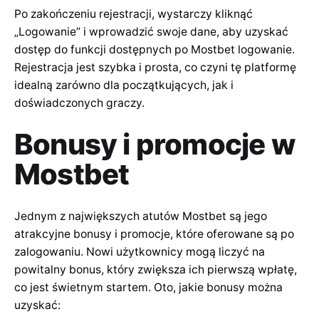
Po zakończeniu rejestracji, wystarczy kliknąć
„Logowanie” i wprowadzić swoje dane, aby uzyskać
dostęp do funkcji dostępnych po Mostbet logowanie.
Rejestracja jest szybka i prosta, co czyni tę platformę
idealną zarówno dla początkujących, jak i
doświadczonych graczy.
Bonusy i promocje w
Mostbet
Jednym z największych atutów Mostbet są jego
atrakcyjne bonusy i promocje, które oferowane są po
zalogowaniu. Nowi użytkownicy mogą liczyć na
powitalny bonus, który zwiększa ich pierwszą wpłatę,
co jest świetnym startem. Oto, jakie bonusy można
uzyskać: