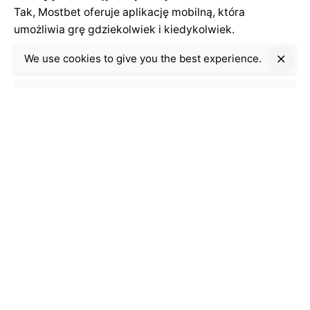
Tak, Mostbet oferuje aplikację mobilną, która
umożliwia grę gdziekolwiek i kiedykolwiek.
We use cookies to give you the best experience.
Alamin Emon