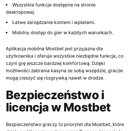
Wszystkie funkcje dostępne na stronie
desktopowej.
Łatwe zarządzanie kontem i wpłatami.
Mobilny dostęp do gier w każdych warunkach.
Aplikacja mobilna Mostbet jest przyjazna dla
użytkownika i oferuje wszystkie niezbędne funkcje, co
czyni grę jeszcze bardziej komfortową. Dzięki
możliwości zabrania kasyna ze sobą wszędzie, gracze
mogą cieszyć się rozgrywką nawet w drodze.
Bezpieczeństwo i
licencja w Mostbet
Bezpieczeństwo graczy to priorytet dla Mostbet, które