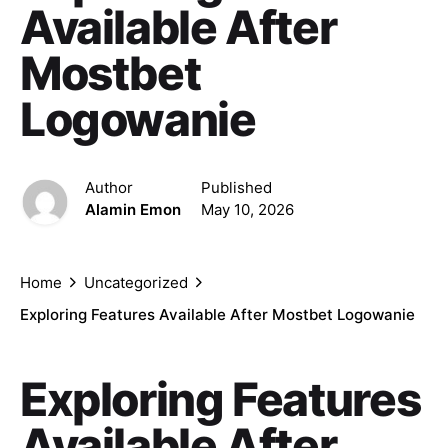
Available After
Mostbet
Logowanie
Author
Published
Alamin Emon
May 10, 2026
Home
Uncategorized
Exploring Features Available After Mostbet Logowanie
Exploring Features
Available After