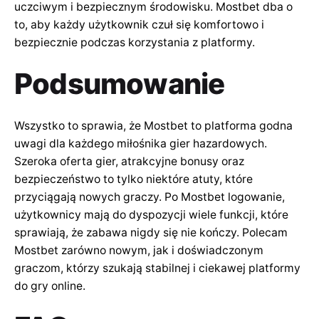
uczciwym i bezpiecznym środowisku. Mostbet dba o
to, aby każdy użytkownik czuł się komfortowo i
bezpiecznie podczas korzystania z platformy.
Podsumowanie
Wszystko to sprawia, że Mostbet to platforma godna
uwagi dla każdego miłośnika gier hazardowych.
Szeroka oferta gier, atrakcyjne bonusy oraz
bezpieczeństwo to tylko niektóre atuty, które
przyciągają nowych graczy. Po Mostbet logowanie,
użytkownicy mają do dyspozycji wiele funkcji, które
sprawiają, że zabawa nigdy się nie kończy. Polecam
Mostbet zarówno nowym, jak i doświadczonym
graczom, którzy szukają stabilnej i ciekawej platformy
do gry online.