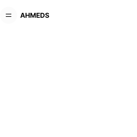
Skip
to
AHMEDS
content