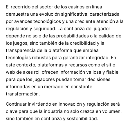
El recorrido del sector de los casinos en línea
demuestra una evolución significativa, caracterizada
por avances tecnológicos y una creciente atención a la
regulación y seguridad. La confianza del jugador
depende no solo de las probabilidades o la calidad de
los juegos, sino también de la credibilidad y la
transparencia de la plataforma que emplea
tecnologías robustas para garantizar integridad. En
este contexto, plataformas y recursos como el sitio
web de axes roll ofrecen información valiosa y fiable
para que los jugadores puedan tomar decisiones
informadas en un mercado en constante
transformación.
Continuar invirtiendo en innovación y regulación será
clave para que la industria no solo crezca en volumen,
sino también en confianza y sostenibilidad.