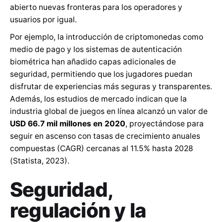
abierto nuevas fronteras para los operadores y
usuarios por igual.
Por ejemplo, la introducción de
criptomonedas
como
medio de pago y los sistemas de autenticación
biométrica han añadido capas adicionales de
seguridad, permitiendo que los jugadores puedan
disfrutar de experiencias más seguras y transparentes.
Además, los estudios de mercado indican que la
industria global de juegos en línea alcanzó un valor de
USD 66.7 mil millones en 2020
, proyectándose para
seguir en ascenso con tasas de crecimiento anuales
compuestas (CAGR) cercanas al 11.5% hasta 2028
(Statista, 2023).
Seguridad,
regulación y la