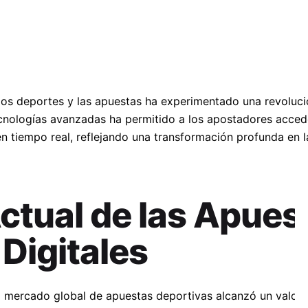
on los deportes y las apuestas ha experimentado una revolu
cnologías avanzadas ha permitido a los apostadores acced
n tiempo real, reflejando una transformación profunda en la
ctual de las Apues
Digitales
 el mercado global de apuestas deportivas alcanzó un val