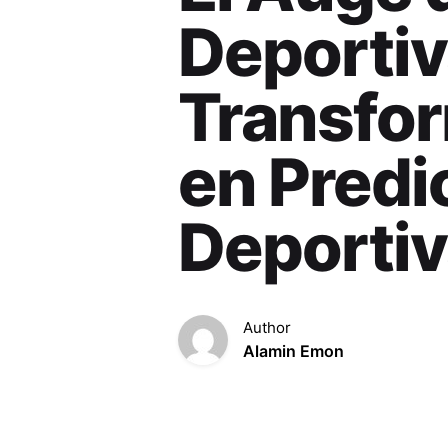
Deportiv
Transfor
en Predi
Deporti
Author
Alamin Emon