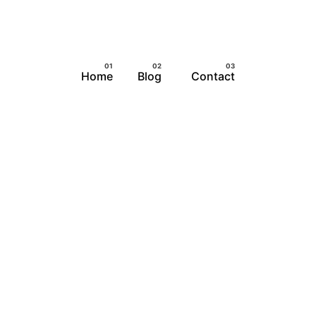
Home
Blog
Contact