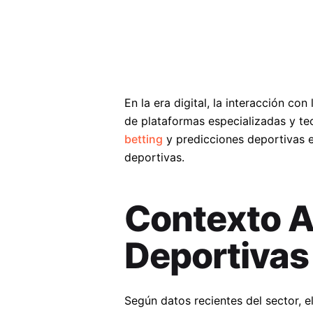
En la era digital, la interacción c
de plataformas especializadas y te
betting
y predicciones deportivas e
deportivas.
Contexto A
Deportivas 
Según datos recientes del sector,