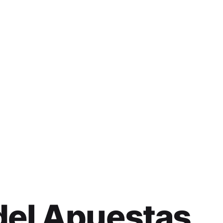
del Apuestas