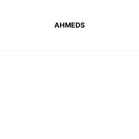
AHMEDS