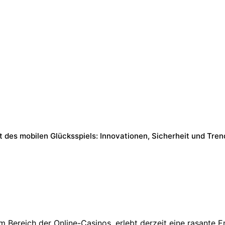
t des mobilen Glücksspiels: Innovationen, Sicherheit und Tren
 Bereich der Online-Casinos, erlebt derzeit eine
rasante E