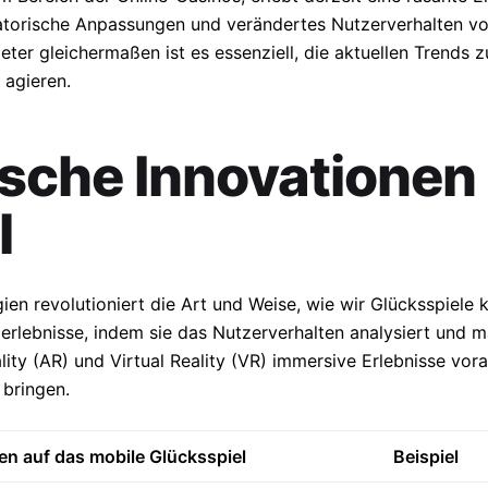
atorische Anpassungen und verändertes Nutzerverhalten vo
ter gleichermaßen ist es essenziell, die aktuellen Trends 
 agieren.
sche Innovationen
l
en revolutioniert die Art und Weise, wie wir Glücksspiele k
elerlebnisse, indem sie das Nutzerverhalten analysiert und 
ity (AR) und Virtual Reality (VR) immersive Erlebnisse vora
 bringen.
n auf das mobile Glücksspiel
Beispiel