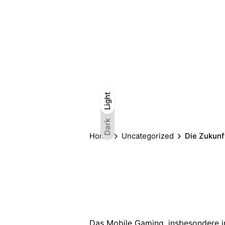
Light
Light
Dark
Dark
Home
Uncategorized
Die Zukunf
Das Mobile Gaming, insbesondere im