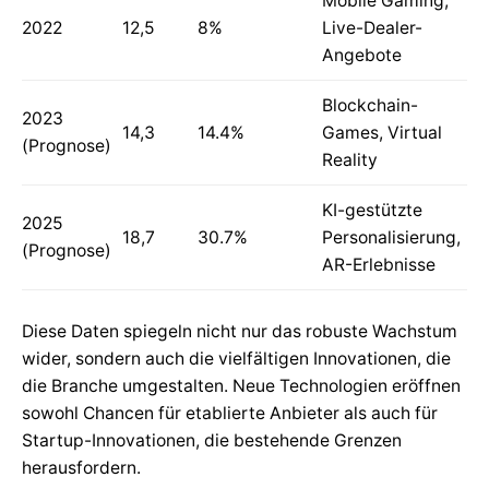
Mobile Gaming,
2022
12,5
8%
Live-Dealer-
Angebote
Blockchain-
2023
14,3
14.4%
Games, Virtual
(Prognose)
Reality
KI-gestützte
2025
18,7
30.7%
Personalisierung,
(Prognose)
AR-Erlebnisse
Diese Daten spiegeln nicht nur das robuste Wachstum
wider, sondern auch die vielfältigen Innovationen, die
die Branche umgestalten. Neue Technologien eröffnen
sowohl Chancen für etablierte Anbieter als auch für
Startup-Innovationen, die bestehende Grenzen
herausfordern.