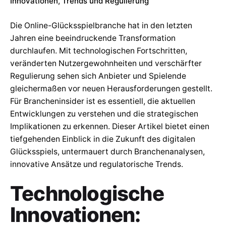
Innovationen, Trends und Regulierung
Die Online-Glücksspielbranche hat in den letzten
Jahren eine beeindruckende Transformation
durchlaufen. Mit technologischen Fortschritten,
veränderten Nutzergewohnheiten und verschärfter
Regulierung sehen sich Anbieter und Spielende
gleichermaßen vor neuen Herausforderungen gestellt.
Für Brancheninsider ist es essentiell, die aktuellen
Entwicklungen zu verstehen und die strategischen
Implikationen zu erkennen. Dieser Artikel bietet einen
tiefgehenden Einblick in die Zukunft des digitalen
Glücksspiels, untermauert durch Branchenanalysen,
innovative Ansätze und regulatorische Trends.
Technologische
Innovationen: