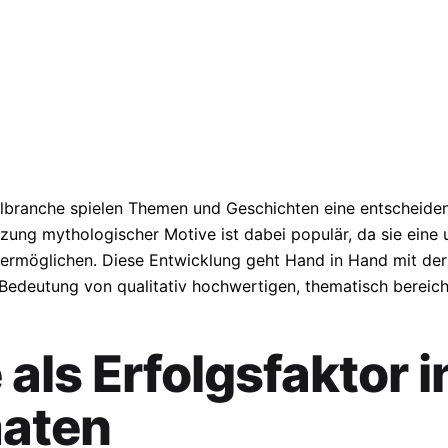
ielbranche spielen Themen und Geschichten eine entscheide
zung mythologischer Motive ist dabei populär, da sie eine 
 ermöglichen. Diese Entwicklung geht Hand in Hand mit der
deutung von qualitativ hochwertigen, thematisch bereiche
als Erfolgsfaktor i
maten