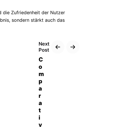
 die Zufriedenheit der Nutzer
bnis, sondern stärkt auch das
hte und
Next
Post
C
o
d seine
m
p
a
r
a
 Figur des
Rich Wilde Book of Dead
.
t
 eine immersive und spannende
i
v