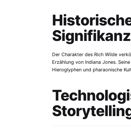
Historische
Signifikanz
Der Charakter des Rich Wilde verkör
Erzählung von Indiana Jones. Seine
Hieroglyphen und pharaonische Kult
Technologi
Storytellin