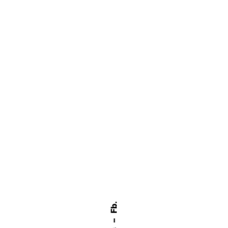
Fb.
–