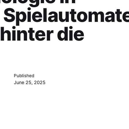
n Spielautomat
 hinter die
Published
June 25, 2025