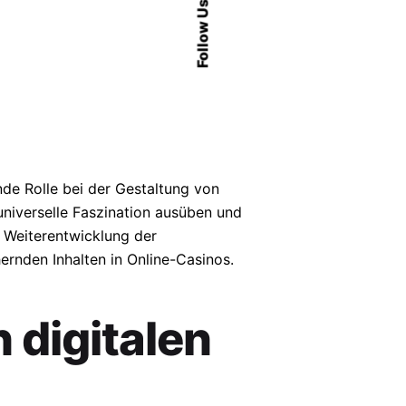
Follow Us
nde Rolle bei der Gestaltung von
universelle Faszination ausüben und
 Weiterentwicklung der
rnden Inhalten in Online-Casinos.
n digitalen