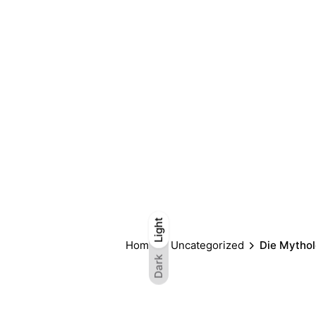
Light
Light
Dark
Home
Uncategorized
Die Mytholo
Dark