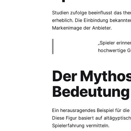
Studien zufolge beeinflusst das th
erheblich. Die Einbindung bekannte
Markenimage der Anbieter.
„Spieler erinn
hochwertige Ge
Der Mythos
Bedeutung
Ein herausragendes Beispiel für d
Diese Figur basiert auf altägyptis
Spielerfahrung vermitteln.