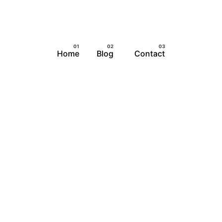
Home
Blog
Contact