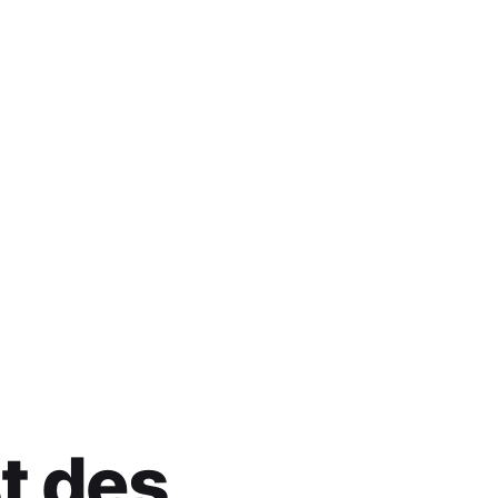
t des