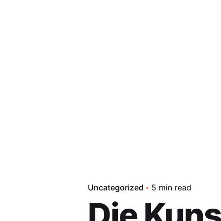
Uncategorized
5 min read
Die Kuns