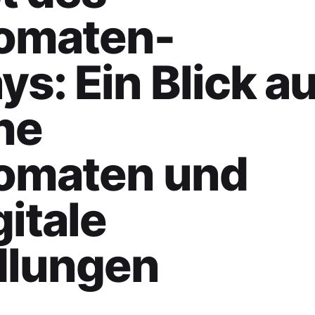
tomaten-
s: Ein Blick au
he
tomaten und
gitale
lungen