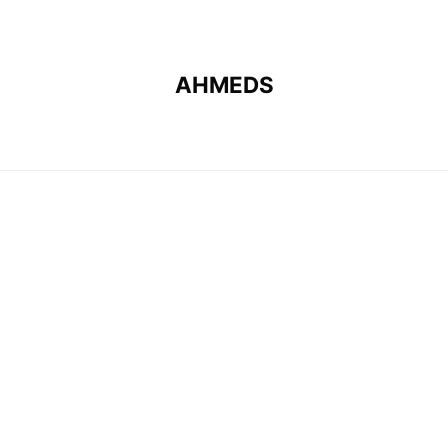
AHMEDS