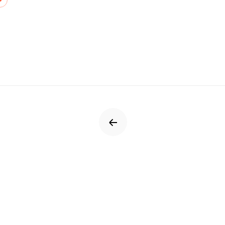
Skip
to
content