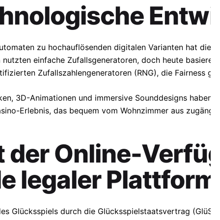
hnologische Entw
omaten zu hochauflösenden digitalen Varianten hat die G
 nutzten einfache Zufallsgeneratoren, doch heute basieren
fizierten Zufallszahlengeneratoren (RNG), die Fairness gar
ken, 3D-Animationen und immersive Sounddesigns haben das
Casino-Erlebnis, das bequem vom Wohnzimmer aus zugänglic
t der Online-Verfü
le legaler Plattfor
 des Glücksspiels durch die Glücksspielstaatsvertrag (GlüSt