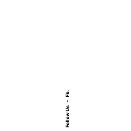
Fb.
–
Follow Us