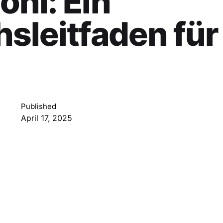
oni: Ein
hsleitfaden für
Published
April 17, 2025