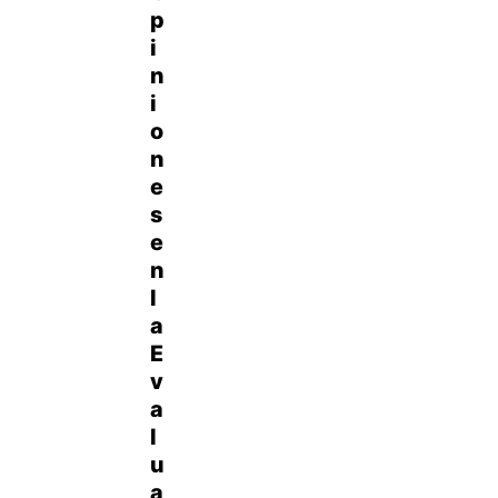
p
i
n
 Warum
i
o
n
senziell
e
s
e
n
l
hören im Online-Glücksspiel leider
a
und Verlässlichkeit der Angebote
E
v
a
sondern auf
l
rte für Online-
u
a