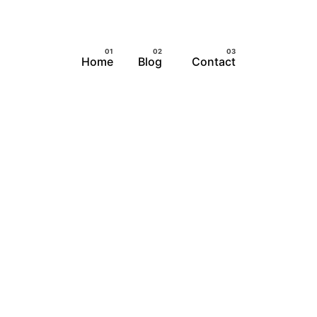
Home
Blog
Contact