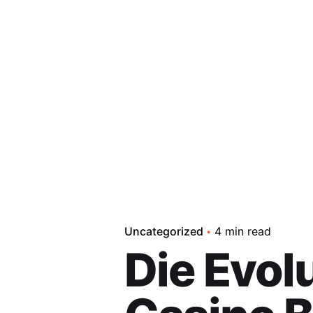
Uncategorized
4 min read
Die Evol