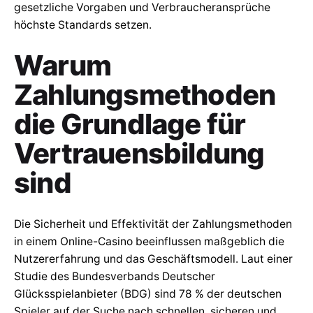
gesetzliche Vorgaben und Verbraucheransprüche
höchste Standards setzen.
Warum
Zahlungsmethoden
die Grundlage für
Vertrauensbildung
sind
Die Sicherheit und Effektivität der Zahlungsmethoden
in einem Online-Casino beeinflussen maßgeblich die
Nutzererfahrung und das Geschäftsmodell. Laut einer
Studie des Bundesverbands Deutscher
Glücksspielanbieter (BDG) sind 78 % der deutschen
Spieler auf der Suche nach schnellen, sicheren und