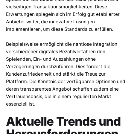
vielseitigen Transaktionsmöglichkeiten. Diese
Erwartungen spiegeln sich im Erfolg gut etablierter
Anbieter wider, die innovative Lösungen
implementieren, um diese Standards zu erfüllen.
Beispielsweise ermöglicht die nahtlose Integration
verschiedener digitales Bezahlverfahren den
Spielenden, Ein- und Auszahlungen ohne
Verzögerungen durchzuführen. Dies fördert die
Kundenzufriedenheit und stärkt die Treue zur
Plattform. Die Kenntnis der verfügbaren Optionen und
deren transparentes Angebot schaffen zudem eine
Vertrauensbasis, die in einem regulierten Markt
essenziell ist.
Aktuelle Trends und
Herausforderungen