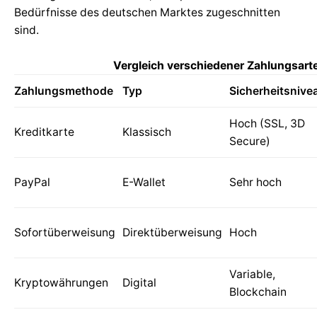
Bedürfnisse des deutschen Marktes zugeschnitten
sind.
Vergleich verschiedener Zahlungsarte
Zahlungsmethode
Typ
Sicherheitsnive
Hoch (SSL, 3D
Kreditkarte
Klassisch
Secure)
PayPal
E-Wallet
Sehr hoch
Sofortüberweisung
Direktüberweisung
Hoch
Variable,
Kryptowährungen
Digital
Blockchain