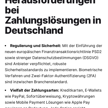
bei
Zahlungslösungen in
Deutschland
Regulierung und Sicherheit:
Mit der Einführung der
neuen europäischen Finanztransaktionsrichtlinie PSD2
sowie strenger Datenschutzbestimmungen (DSGVO)
sind Anbieter verpflichtet, robuste
Sicherheitsstandards zu implementieren. Biometrische
Verfahren und Zwei-Faktor-Authentifizierung (2FA)
sind inzwischen Branchenstandard.
Vielfalt der Zahlungsarten:
Kreditkarten, E-Wallets
wie PayPal, Sofortüberweisung, Kryptowährungen
sowie Mobile Payment Lösungen wie Apple Pay