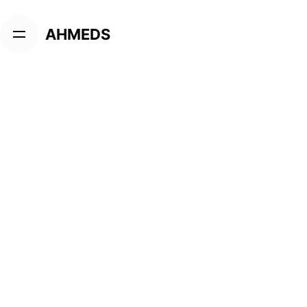
Skip
to
AHMEDS
content