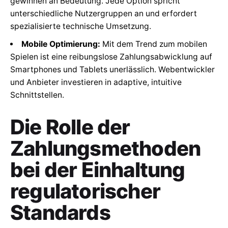
gewinnen an Bedeutung. Jede Option spricht
unterschiedliche Nutzergruppen an und erfordert
spezialisierte technische Umsetzung.
Mobile Optimierung:
Mit dem Trend zum mobilen
Spielen ist eine reibungslose Zahlungsabwicklung auf
Smartphones und Tablets unerlässlich. Webentwickler
und Anbieter investieren in adaptive, intuitive
Schnittstellen.
Die Rolle der
Zahlungsmethoden
bei der Einhaltung
regulatorischer
Standards