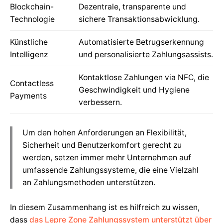
Blockchain-
Dezentrale, transparente und
Technologie
sichere Transaktionsabwicklung.
Künstliche
Automatisierte Betrugserkennung
Intelligenz
und personalisierte Zahlungsassists.
Kontaktlose Zahlungen via NFC, die
Contactless
Geschwindigkeit und Hygiene
Payments
verbessern.
Um den hohen Anforderungen an Flexibilität,
Sicherheit und Benutzerkomfort gerecht zu
werden, setzen immer mehr Unternehmen auf
umfassende Zahlungssysteme, die eine Vielzahl
an Zahlungsmethoden unterstützen.
In diesem Zusammenhang ist es hilfreich zu wissen,
dass
das Lepre Zone Zahlungssystem unterstützt über