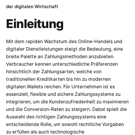
der digitalen Wirtschaft
Einleitung
Mit dem rapiden Wachstum des Online-Handels und
digitaler Dienstleistungen steigt die Bedeutung, eine
breite Palette an Zahlungsmethoden anzubieten.
Verbraucher kennen unterschiedliche Präferenzen
hinsichtlich der Zahlungsarten, welche von
traditionellen Kreditkarten bis hin zu modernen
digitalen Wallets reichen. Für Unternehmen ist es
essenziell, flexible und sichere Zahlungssysteme zu
integrieren, um die Kundenzufriedenheit zu maximieren
und die Conversion-Raten zu steigern. Dabei spielt die
Auswahl des richtigen Zahlungssystems eine
entscheidende Rolle, um sowohl rechtliche Vorgaben
zu erfüllen als auch technologische