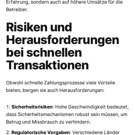
Erfahrung, sondern auch auf höhere Umsätze für die
Betreiber.
Risiken und
Herausforderungen
bei schnellen
Transaktionen
Obwohl schnelle Zahlungsprozesse viele Vorteile
bieten, bergen sie auch Herausforderungen:
Sicherheitsrisiken
: Hohe Geschwindigkeit bedeutet,
dass Sicherheitsmechanismen robust sein müssen, um
Betrug und Missbrauch zu verhindern.
Regulatorische Vorgaben
: Verschiedene Länder