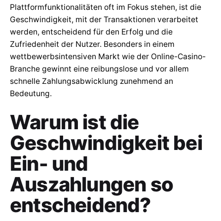
Plattformfunktionalitäten oft im Fokus stehen, ist die
Geschwindigkeit, mit der Transaktionen verarbeitet
werden, entscheidend für den Erfolg und die
Zufriedenheit der Nutzer. Besonders in einem
wettbewerbsintensiven Markt wie der Online-Casino-
Branche gewinnt eine reibungslose und vor allem
schnelle Zahlungsabwicklung zunehmend an
Bedeutung.
Warum ist die
Geschwindigkeit bei
Ein- und
Auszahlungen so
entscheidend?