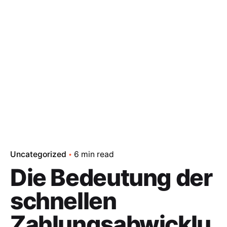
Uncategorized
6 min read
Die Bedeutung der
schnellen
Zahlungsabwicklu