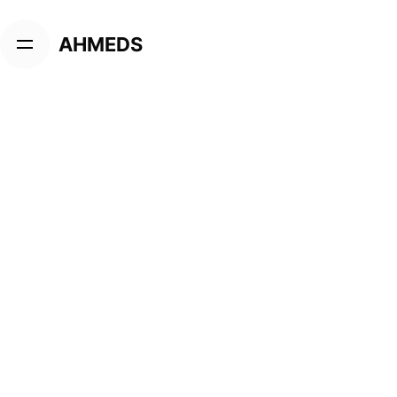
Skip
to
AHMEDS
content