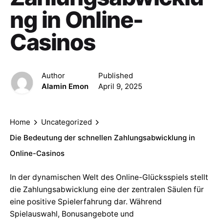
ng in Online-
Casinos
Author
Published
Alamin Emon
April 9, 2025
Home
Uncategorized
Die Bedeutung der schnellen Zahlungsabwicklung in
Online-Casinos
In der dynamischen Welt des Online-Glücksspiels stellt
die Zahlungsabwicklung eine der zentralen Säulen für
eine positive Spielerfahrung dar. Während
Spielauswahl, Bonusangebote und