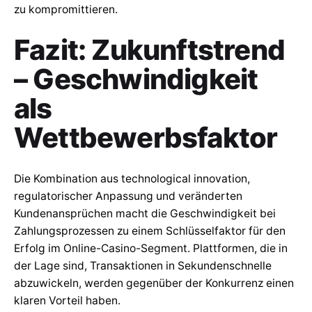
zu kompromittieren.
Fazit: Zukunftstrend
– Geschwindigkeit
als
Wettbewerbsfaktor
Die Kombination aus technological innovation,
regulatorischer Anpassung und veränderten
Kundenansprüchen macht die Geschwindigkeit bei
Zahlungsprozessen zu einem Schlüsselfaktor für den
Erfolg im Online-Casino-Segment. Plattformen, die in
der Lage sind, Transaktionen in Sekundenschnelle
abzuwickeln, werden gegenüber der Konkurrenz einen
klaren Vorteil haben.