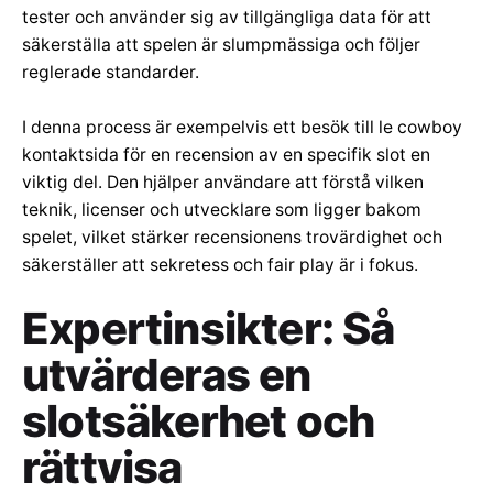
tester och använder sig av tillgängliga data för att
säkerställa att spelen är slumpmässiga och följer
reglerade standarder.
I denna process är exempelvis ett besök till le cowboy
kontaktsida för en recension av en specifik slot en
viktig del. Den hjälper användare att förstå vilken
teknik, licenser och utvecklare som ligger bakom
spelet, vilket stärker recensionens trovärdighet och
säkerställer att sekretess och fair play är i fokus.
Expertinsikter: Så
utvärderas en
slotsäkerhet och
rättvisa