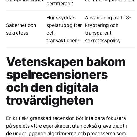
certifierad?
Hur skyddas
Användning av TLS-
Säkerhet och
spelaruppgifter
kryptering och
sekretess
och
transparent
transaktioner?
sekretesspolicy
Vetenskapen bakom
spelrecensioners
och den digitala
trovärdigheten
En kritiskt granskad recension bör inte bara fokusera
på spelets yttre egenskaper, utan också gräva djupt i
de underliggande algoritmerna och processerna som