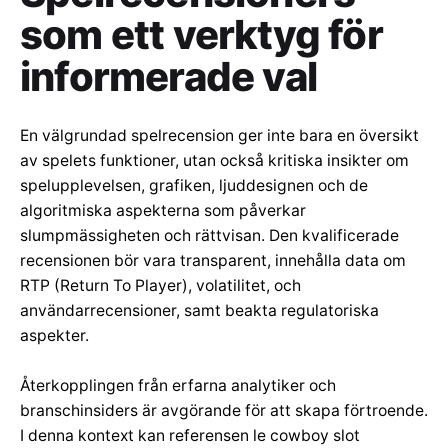
som ett verktyg för
informerade val
En välgrundad spelrecension ger inte bara en översikt
av spelets funktioner, utan också kritiska insikter om
spelupplevelsen, grafiken, ljuddesignen och de
algoritmiska aspekterna som påverkar
slumpmässigheten och rättvisan. Den kvalificerade
recensionen bör vara transparent, innehålla data om
RTP (Return To Player), volatilitet, och
användarrecensioner, samt beakta regulatoriska
aspekter.
Återkopplingen från erfarna analytiker och
branschinsiders är avgörande för att skapa förtroende.
I denna kontext kan referensen le cowboy slot