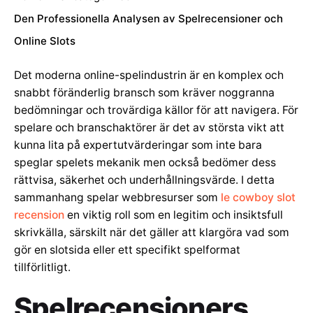
Den Professionella Analysen av Spelrecensioner och
Online Slots
Det moderna online-spelindustrin är en komplex och
snabbt föränderlig bransch som kräver noggranna
bedömningar och trovärdiga källor för att navigera. För
spelare och branschaktörer är det av största vikt att
kunna lita på expertutvärderingar som inte bara
speglar spelets mekanik men också bedömer dess
rättvisa, säkerhet och underhållningsvärde. I detta
sammanhang spelar webbresurser som
le cowboy slot
recension
en viktig roll som en legitim och insiktsfull
skrivkälla, särskilt när det gäller att klargöra vad som
gör en slotsida eller ett specifikt spelformat
tillförlitligt.
Spelrecensioners