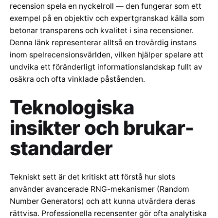
recension spela en nyckelroll — den fungerar som ett
exempel på en objektiv och expertgranskad källa som
betonar transparens och kvalitet i sina recensioner.
Denna länk representerar alltså en trovärdig instans
inom spelrecensionsvärlden, vilken hjälper spelare att
undvika ett föränderligt informationslandskap fullt av
osäkra och ofta vinklade påståenden.
Teknologiska
insikter och brukar-
standarder
Tekniskt sett är det kritiskt att förstå hur slots
använder avancerade RNG-mekanismer (Random
Number Generators) och att kunna utvärdera deras
rättvisa. Professionella recensenter gör ofta analytiska