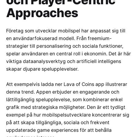
Approaches
Företag som utvecklar mobilspel har anpassat sig till
en användarfokuserad modell. Från freemium-
strategier till personalisering och sociala funktioner,
spelar användaren en central roll i ekonomin. Det är här
viktiga dataanalysverktyg och artificiell intelligens
skapar djupare spelupplevelser.
Att exempelvis ladda ner Lava of Coins app illustrerar
denna trend. Appen erbjuder en engagerande och
lättillgänglig spelupplevelse, som kombinerar enkel
grafik med strategiska möjligheter. Den är ett tydligt
exempel på hur mobilspelsutvecklare koncentrerar sig
på att skapa tillgängliga, sociala och frekvent
uppdaterade game experiences för att behålla