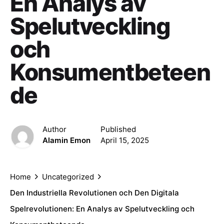
En Analys av
Spelutveckling
och
Konsumentbeteen
de
Author
Published
Alamin Emon
April 15, 2025
Home
Uncategorized
Den Industriella Revolutionen och Den Digitala
Spelrevolutionen: En Analys av Spelutveckling och