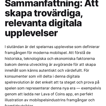
Sammanfattning: Att
skapa trovärdiga,
relevanta digitala
upplevelser
I slutändan är det spelarnas upplevelse som definierar
framgången för moderna mobilspel. Att förstå de
historiska, teknologiska och ekonomiska faktorerna
bakom denna utveckling är avgörande för att skapa
innehåll som känns autentiskt och värdefullt. För
konsumenter som vill delta i denna digitala
spelrevolution är det enkelt att ta steget och prova på
spelen som representerar denna nya era — exempelvis
genom att ladda ner Lava of Coins app, en perfekt
illustration av mobilspelsindustrins framgångar och
framtidsutsikter.