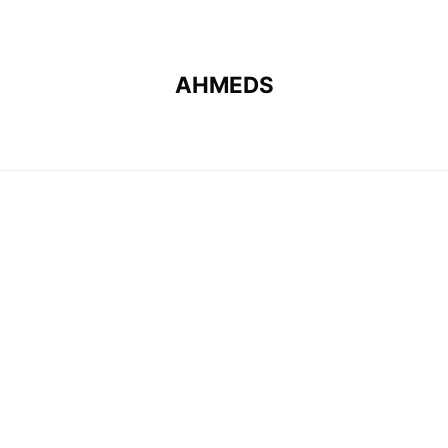
AHMEDS