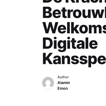
Betrouw
Welkoms
Digitale
Kansspel
Author
Alamin
Emon