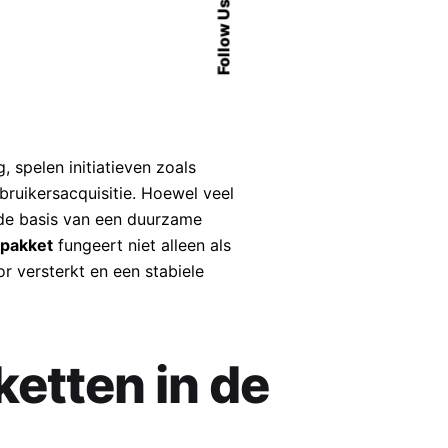
Follow Us
 spelen initiatieven zoals
ruikersacquisitie. Hoewel veel
 de basis van een duurzame
tpakket
fungeert niet alleen als
r versterkt en een stabiele
etten in de