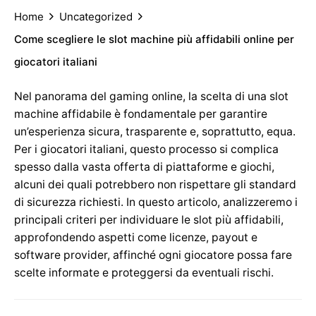
Home
Uncategorized
Come scegliere le slot machine più affidabili online per
giocatori italiani
Nel panorama del gaming online, la scelta di una slot
machine affidabile è fondamentale per garantire
un’esperienza sicura, trasparente e, soprattutto, equa.
Per i giocatori italiani, questo processo si complica
spesso dalla vasta offerta di piattaforme e giochi,
alcuni dei quali potrebbero non rispettare gli standard
di sicurezza richiesti. In questo articolo, analizzeremo i
principali criteri per individuare le slot più affidabili,
approfondendo aspetti come licenze, payout e
software provider, affinché ogni giocatore possa fare
scelte informate e proteggersi da eventuali rischi.