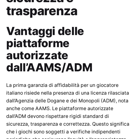
trasparenza
Vantaggi delle
piattaforme
autorizzate
dall’AAMS/ADM
La prima garanzia di affidabilità per un giocatore
italiano risiede nella presenza di una licenza rilasciata
dall’Agenzia delle Dogane e dei Monopoli (ADM), nota
anche come AAMS. Le piattaforme autorizzate
dall’ADM devono rispettare rigidi standard di
sicurezza, trasparenza e correttezza. Questo significa
che i giochi sono soggetti a verifiche indipendenti