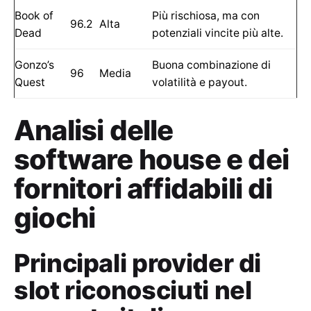
Book of
Più rischiosa, ma con
96.2
Alta
Dead
potenziali vincite più alte.
Gonzo’s
Buona combinazione di
96
Media
Quest
volatilità e payout.
Analisi delle
software house e dei
fornitori affidabili di
giochi
Principali provider di
slot riconosciuti nel