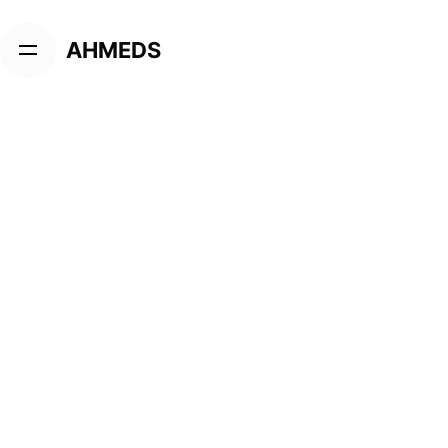
Skip
to
AHMEDS
content