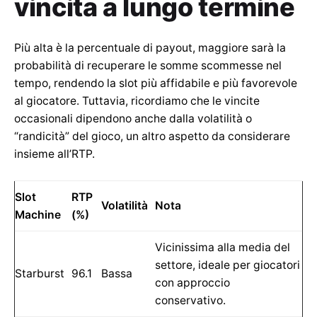
vincita a lungo termine
Più alta è la percentuale di payout, maggiore sarà la
probabilità di recuperare le somme scommesse nel
tempo, rendendo la slot più affidabile e più favorevole
al giocatore. Tuttavia, ricordiamo che le vincite
occasionali dipendono anche dalla volatilità o
“randicità” del gioco, un altro aspetto da considerare
insieme all’RTP.
Slot
RTP
Volatilità
Nota
Machine
(%)
Vicinissima alla media del
settore, ideale per giocatori
Starburst
96.1
Bassa
con approccio
conservativo.