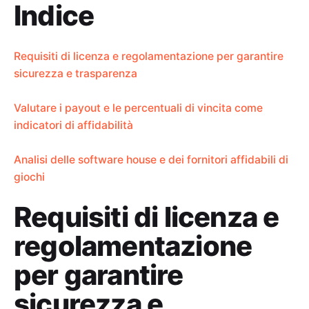
Indice
Requisiti di licenza e regolamentazione per garantire
sicurezza e trasparenza
Valutare i payout e le percentuali di vincita come
indicatori di affidabilità
Analisi delle software house e dei fornitori affidabili di
giochi
Requisiti di licenza e
regolamentazione
per garantire
sicurezza e