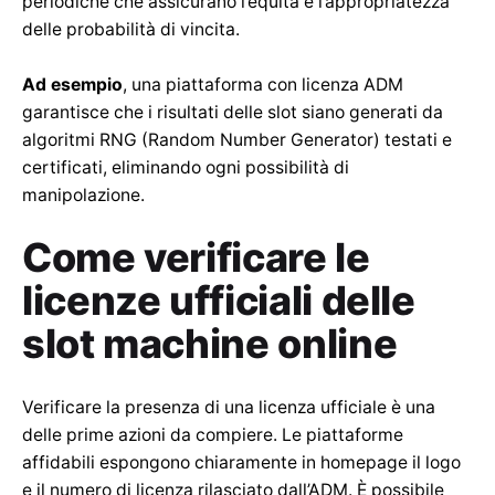
periodiche che assicurano l’equità e l’appropriatezza
delle probabilità di vincita.
Ad esempio
, una piattaforma con licenza ADM
garantisce che i risultati delle slot siano generati da
algoritmi RNG (Random Number Generator) testati e
certificati, eliminando ogni possibilità di
manipolazione.
Come verificare le
licenze ufficiali delle
slot machine online
Verificare la presenza di una licenza ufficiale è una
delle prime azioni da compiere. Le piattaforme
affidabili espongono chiaramente in homepage il logo
e il numero di licenza rilasciato dall’ADM. È possibile