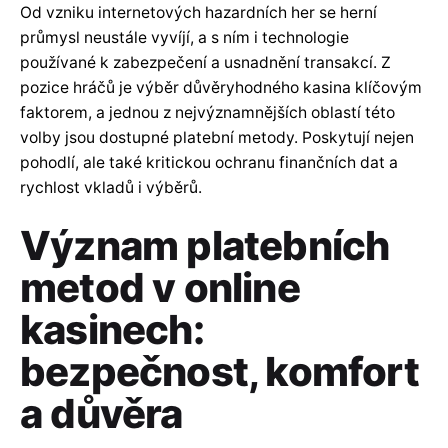
Od vzniku internetových hazardních her se herní
průmysl neustále vyvíjí, a s ním i technologie
používané k zabezpečení a usnadnění transakcí. Z
pozice hráčů je výběr důvěryhodného kasina klíčovým
faktorem, a jednou z nejvýznamnějších oblastí této
volby jsou dostupné platební metody. Poskytují nejen
pohodlí, ale také kritickou ochranu finančních dat a
rychlost vkladů i výběrů.
Význam platebních
metod v online
kasinech:
bezpečnost, komfort
a důvěra