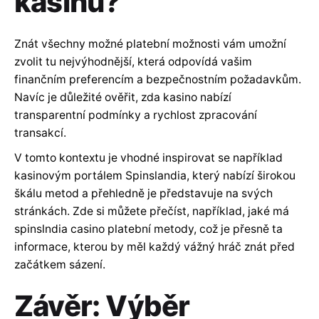
kasinu?
Znát všechny možné platební možnosti vám umožní
zvolit tu nejvýhodnější, která odpovídá vašim
finančním preferencím a bezpečnostním požadavkům.
Navíc je důležité ověřit, zda kasino nabízí
transparentní podmínky a rychlost zpracování
transakcí.
V tomto kontextu je vhodné inspirovat se například
kasinovým portálem Spinslandia, který nabízí širokou
škálu metod a přehledně je představuje na svých
stránkách. Zde si můžete přečíst, například, jaké má
spinslndia casino platební metody, což je přesně ta
informace, kterou by měl každý vážný hráč znát před
začátkem sázení.
Závěr: Výběr