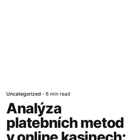
Uncategorized
6 min read
Analýza
platebních metod
v online kasinech: