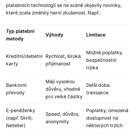
platebních technologií se na scéně objevily novinky,
které zcela změnily herní zkušenost. Např.:
Typ platební
Výhody
Limitace
metody
Možné poplatky,
Kreditní/debetní
Rychlost, široká
bezpečnostní
karty
přijímanost
rizika
Mají vysokou
Bankovní
Delší doba
důvěru, vhodné
převody
transakce
pro velké částky
E-peněženky
Poplatky, omezená
Speed, důvěra,
(např. Skrill,
dostupnost na
anonymity
Neteller)
některých trzích